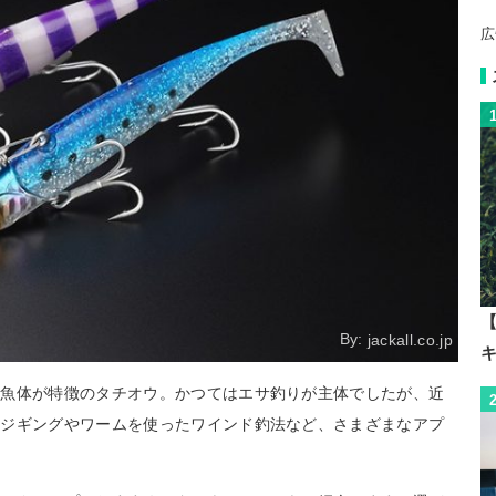
広
【
By:
jackall.co.jp
く魚体が特徴のタチオウ。かつてはエサ釣りが主体でしたが、近
たジギングやワームを使ったワインド釣法など、さまざまなアプ