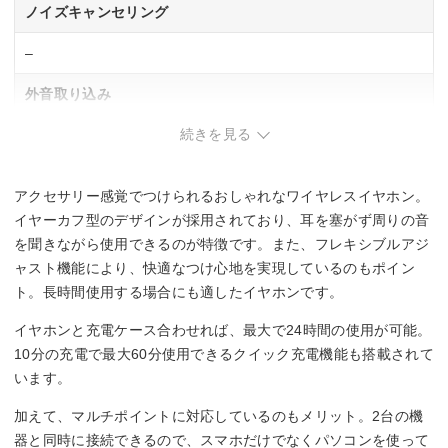
ノイズキャンセリング
–
外音取り込み
続きを見る
–
マルチポイント対応
アクセサリー感覚でつけられるおしゃれなワイヤレスイヤホン。
○
イヤーカフ型のデザインが採用されており、耳を塞がず周りの音
を聞きながら使用できるのが特徴です。また、フレキシブルアジ
防水・防塵性能
ャスト機能により、快適なつけ心地を実現しているのもポイン
ト。長時間使用する場合にも適したイヤホンです。
IPX4
イヤホンと充電ケース合わせれば、最大で24時間の使用が可能。
マイク
10分の充電で最大60分使用できるクイック充電機能も搭載されて
います。
○
加えて、マルチポイントに対応しているのもメリット。2台の機
器と同時に接続できるので、スマホだけでなくパソコンを使って