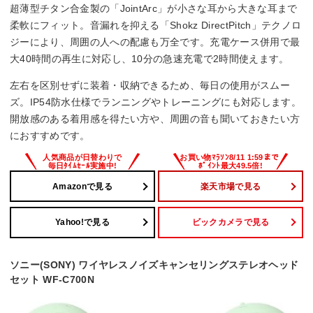
IP54
超薄型チタン合金製の「JointArc」が小さな耳から大きな耳まで
柔軟にフィット。音漏れを抑える「Shokz DirectPitch」テクノロ
マイク
ジーにより、周囲の人への配慮も万全です。充電ケース併用で最
大40時間の再生に対応し、10分の急速充電で2時間使えます。
○
左右を区別せずに装着・収納できるため、毎日の使用がスムー
ズ。IP54防水仕様でランニングやトレーニングにも対応します。
開放感のある着用感を得たい方や、周囲の音も聞いておきたい方
におすすめです。
Amazonで見る
楽天市場で見る
Yahoo!で見る
ビックカメラで見る
ソニー(SONY) ワイヤレスノイズキャンセリングステレオヘッド
セット WF-C700N