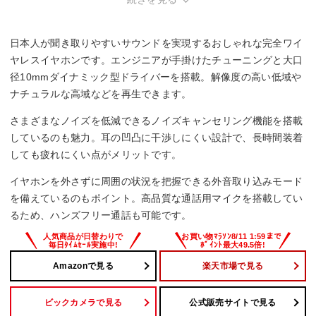
マルチポイント対応
日本人が聞き取りやすいサウンドを実現するおしゃれな完全ワイ
○
ヤレスイヤホンです。エンジニアが手掛けたチューニングと大口
径10mmダイナミック型ドライバーを搭載。解像度の高い低域や
防水・防塵性能
ナチュラルな高域などを再生できます。
IPX4相当
さまざまなノイズを低減できるノイズキャンセリング機能を搭載
しているのも魅力。耳の凹凸に干渉しにくい設計で、長時間装着
マイク
しても疲れにくい点がメリットです。
○
イヤホンを外さずに周囲の状況を把握できる外音取り込みモード
を備えているのもポイント。高品質な通話用マイクを搭載してい
るため、ハンズフリー通話も可能です。
Amazonで見る
楽天市場で見る
ビックカメラで見る
公式販売サイトで見る