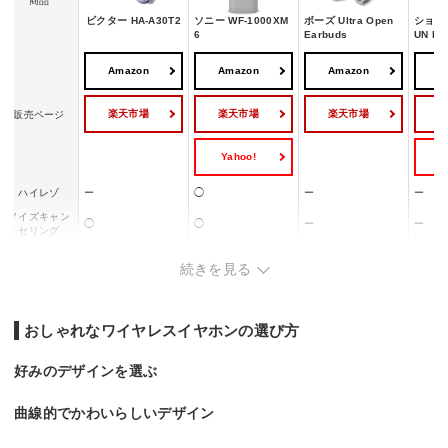
商品
ビクター HA-A30T2
ソニー WF-1000XM
ボーズ Ultra Open
ショック
6
Earbuds
UN PR
Amazon
Amazon
Amazon
A
楽天市場
楽天市場
楽天市場
販売ページ
Yahoo!
Y
ハイレゾ
ー
◯
ー
ー
ノイズキャン
◯
◯
ー
ー
セリング
外音取り込み
◯
◯
ー
ー
続きを見る
マルチポイン
ー
◯
◯
◯
ト対応
防水・防塵性
IPX4
IPX4相当
IPX4
IP55
おしゃれなワイヤレスイヤホンの選び方
能
マイク
◯
◯
◯
◯
好みのデザインを選ぶ
曲線的でかわいらしいデザイン