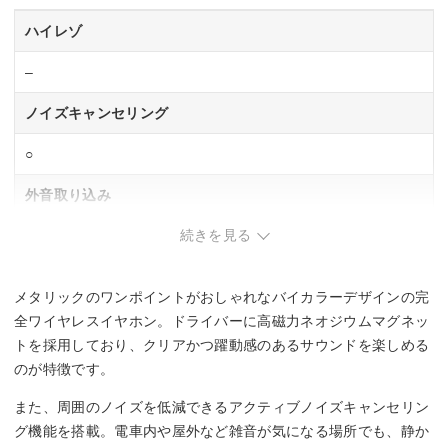
ハイレゾ
–
ノイズキャンセリング
○
外音取り込み
続きを見る
○
マルチポイント対応
メタリックのワンポイントがおしゃれなバイカラーデザインの完
–
全ワイヤレスイヤホン。ドライバーに高磁力ネオジウムマグネッ
トを採用しており、クリアかつ躍動感のあるサウンドを楽しめる
防水・防塵性能
のが特徴です。
IPX4
また、周囲のノイズを低減できるアクティブノイズキャンセリン
グ機能を搭載。電車内や屋外など雑音が気になる場所でも、静か
マイク