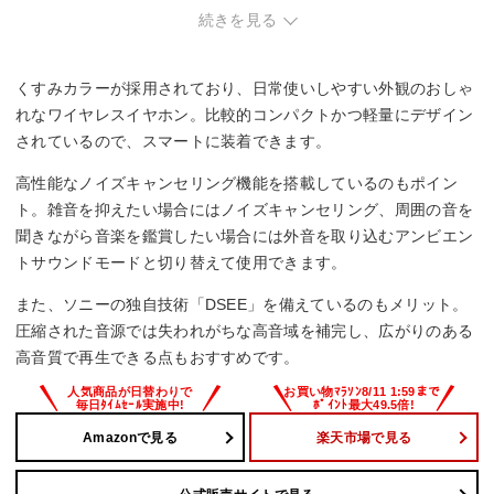
続きを見る
○
マルチポイント対応
くすみカラーが採用されており、日常使いしやすい外観のおしゃ
○
れなワイヤレスイヤホン。比較的コンパクトかつ軽量にデザイン
されているので、スマートに装着できます。
防水・防塵性能
高性能なノイズキャンセリング機能を搭載しているのもポイン
IPX4相当
ト。雑音を抑えたい場合にはノイズキャンセリング、周囲の音を
聞きながら音楽を鑑賞したい場合には外音を取り込むアンビエン
マイク
トサウンドモードと切り替えて使用できます。
○
また、ソニーの独自技術「DSEE」を備えているのもメリット。
圧縮された音源では失われがちな高音域を補完し、広がりのある
高音質で再生できる点もおすすめです。
Amazonで見る
楽天市場で見る