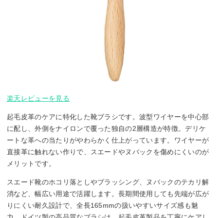
楽天レビューを見る
起毛皮革のケアに特化した靴ブラシです。波型ワイヤーを中心部
に配し、外側をナイロンで覆った独自の2層構造が特徴。デリケ
ートな革への当たりがやわらかく仕上がっています。ワイヤーが
直接革に触れない作りで、スエードやヌバックを傷めにくいのが
メリットです。
スエード靴のホコリ落としやブラッシング、ヌバックのテカリ解
消など、幅広い用途で活躍します。長期間使用しても先端が広が
りにくい耐久設計で、全長165mmの扱いやすいサイズ感も魅
力。ドイツ製の高品質なブラシは、起毛皮革製品を丁寧にケアし