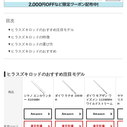
目次
ヒラスズキロッドのおすすめ注目モデル
ヒラスズキロッドの特徴
ヒラスズキロッドの選び方
ヒラスズキロッドのおすすめ
ヒラスズキロッドのおすすめ注目モデル
商品
シマノ エンカウンタ
ダイワ ラテオ 100M
ダイワ モアザン ワ
ヤマガ
ー S106MH
H
イズメン 113M/MH
リスティ
ワイルドストリーム
H
Amazon
Amazon
Amazon
A
楽天市場
楽天市場
楽天市場
販売ページ