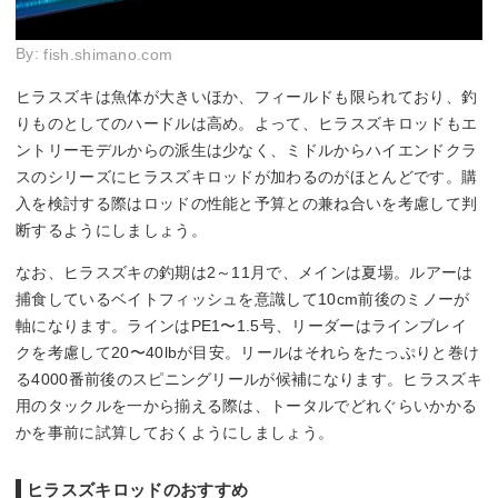
By:
fish.shimano.com
ヒラスズキは魚体が大きいほか、フィールドも限られており、釣
りものとしてのハードルは高め。よって、ヒラスズキロッドもエ
ントリーモデルからの派生は少なく、ミドルからハイエンドクラ
スのシリーズにヒラスズキロッドが加わるのがほとんどです。購
入を検討する際はロッドの性能と予算との兼ね合いを考慮して判
断するようにしましょう。
なお、ヒラスズキの釣期は2～11月で、メインは夏場。ルアーは
捕食しているベイトフィッシュを意識して10cm前後のミノーが
軸になります。ラインはPE1〜1.5号、リーダーはラインブレイ
クを考慮して20〜40lbが目安。リールはそれらをたっぷりと巻け
る4000番前後のスピニングリールが候補になります。ヒラスズキ
用のタックルを一から揃える際は、トータルでどれぐらいかかる
かを事前に試算しておくようにしましょう。
ヒラスズキロッドのおすすめ