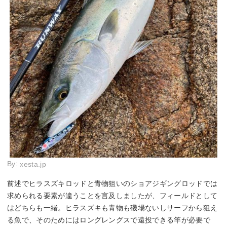
By:
xesta.jp
前述でヒラスズキロッドと青物狙いのショアジギングロッドでは
求められる要素が違うことを言及しましたが、フィールドとして
はどちらも一緒。ヒラスズキも青物も磯場ないしサーフから狙え
る魚で、そのためにはロングレングスで遠投できる竿が必要で