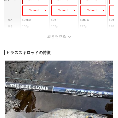
Yahoo!
Yahoo!
Yahoo!
Y
長さ
10ft6in
10ft
11ft3in
10ft10
重さ
188g
153g
217g
218g
ティップ側がM
パワー
MH
MH
MH
続きを見る
バット側がMH
適合ルアーウ
10〜50g
12〜60g
MAX60g
10〜6
ェイト
ヒラスズキロッドの特徴
適合PEライン
1〜2.5号
1〜2.5号
MAX2.5号
1〜2号