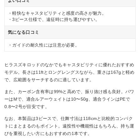
よい口コミ
・軽快なキャスタビリティと感度の高さが魅力。
・3ピース仕様で、遠征時に持ち運びやすい。
気になる口コミ
・ガイドの耐久性には注意が必要。
ヒラスズキロッドのなかでもキャスタビリティに優れたおすすめ
モデル。長さは11ftとロングレングスながら、重さは167gと軽め
で、広範囲をサーチするのに適しています。
また、カーボン含有率は99%と高めで、振り抜け感も良好。パワ
ーはMで、適合ルアーウェイトは10〜50g、適合ラインはPEで
0.8〜2号が目安です。
なお、本製品は3ピースで、仕舞寸法は118cmと比較的コンパク
トにまとまるのもポイント。遠投性や機能性はもちろん、持ち運
びを重視したい方にもおすすめの1本です。