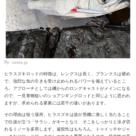
By:
xesta.jp
ヒラスズキロッドの特徴は、レングスは長く、ブランクスは硬め
で、強烈な魚の引きを受け止められるパワーを備えているとこ
ろ。アプローチとしては磯からのロングキャストがメインになる
ので、一見青物狙いのショアジギングロッドと同じように思われ
ますが、求められる要素には若干の違いがあります。
その理由は狙う場所。ヒラスズキは波が荒磯に激しく当たること
で白波が立つ「サラシ」がキーとなり、そこをしっかりと泳ぎ切
れるミノーを多用します。遠投性はもちろん、トゥイッチやジャ