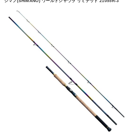
シマノ(SHIMANO) ワールドシャウラ リミテッド 21055R-3