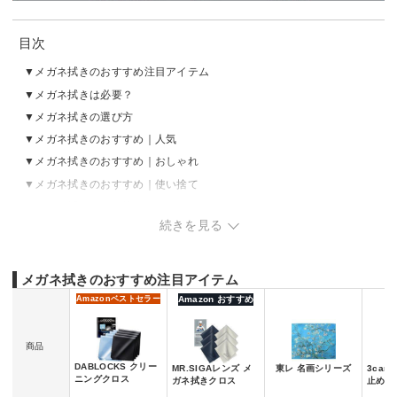
目次
メガネ拭きのおすすめ注目アイテム
メガネ拭きは必要？
メガネ拭きの選び方
メガネ拭きのおすすめ｜人気
メガネ拭きのおすすめ｜おしゃれ
メガネ拭きのおすすめ｜使い捨て
メガネ拭きの売れ筋ランキングをチェック
続きを見る
メガネ拭きのおすすめ注目アイテム
Amazon
ベストセラー
Amazon おすすめ
商品
DABLOCKS クリー
MR.SIGAレンズ メ
東レ 名画シリーズ
3car
ニングクロス
ガネ拭きクロス
止め 