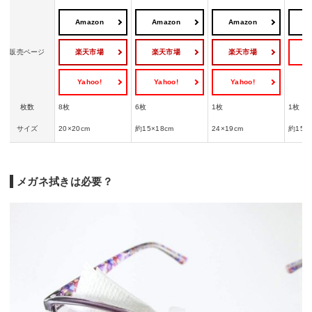
Amazon
Amazon
Amazon
A
楽天市場
楽天市場
楽天市場
Y
販売ページ
Yahoo!
Yahoo!
Yahoo!
枚数
8枚
6枚
1枚
1枚
サイズ
20×20cm
約15×18cm
24×19cm
約15×
メガネ拭きは必要？