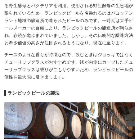
る野生酵母とバクテリアを利用。使用される野生酵母の生息地が
限られているため、ランビックビールを名乗れるのはパヨッテン
ラント地域の醸造所で造られたビールのみです。一時期は大手ビ
ールメーカーの台頭により、ランビックビールの醸造所が淘汰さ
れ、存続が危ぶまれていました。しかし、その伝統的な醸造方法
と希少価値の高さが注目されるようになり、現在に至ります。
チーズのような香りが特徴なので、飲むときはジョッキではなく
チューリップグラスがおすすめです。縁が内側にカーブしたチュ
ーリップグラスは香りがこもりやすいため、ランビックビールの
個性を最大限に引き出します。
ランビックビールの製法