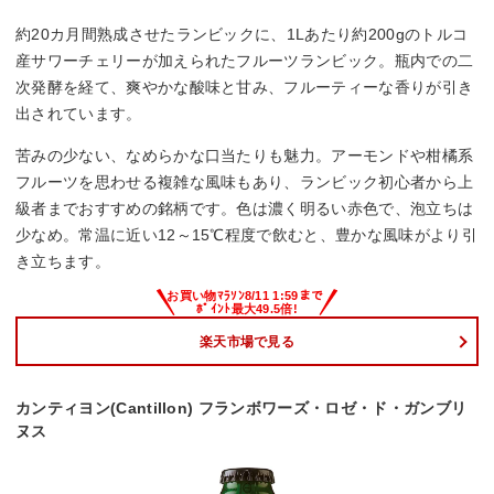
約20カ月間熟成させたランビックに、1Lあたり約200gのトルコ
産サワーチェリーが加えられたフルーツランビック。瓶内での二
次発酵を経て、爽やかな酸味と甘み、フルーティーな香りが引き
出されています。
苦みの少ない、なめらかな口当たりも魅力。アーモンドや柑橘系
フルーツを思わせる複雑な風味もあり、ランビック初心者から上
級者までおすすめの銘柄です。色は濃く明るい赤色で、泡立ちは
少なめ。常温に近い12～15℃程度で飲むと、豊かな風味がより引
き立ちます。
楽天市場で見る
カンティヨン(Cantillon) フランボワーズ・ロゼ・ド・ガンブリ
ヌス