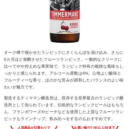
オーク樽で寝かせたランビックにさくらんぼを漬け込み、さらに
6カ月ほど発酵させたフルーツランビック。一般的なクリークに
比べてやや控えめな果実味で、ランビック特有の複雑な風味もし
っかりと感じられます。アルコール度数は4%。心地よい酸味と
フルーティーな香り、ほのかな苦みが調和したバランスのよい味
わいが魅力です。
製造するティママン醸造所は、現存する世界最古のランビック醸
造所として知られています。伝統的なランビックビールはもちろ
ん、フランボワーズやピーチなどを使用した上質なフルーツラン
ビックもラインナップ。飲み比べをするのもおすすめです。