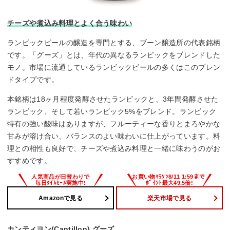
チーズや煮込み料理とよく合う味わい
ランビックビールの醸造を専門とする、ブーン醸造所の代表銘柄
です。「グーズ」とは、年代の異なるランビックをブレンドした
モノ。市場に流通しているランビックビールの多くはこのブレン
ドタイプです。
本銘柄は18ヶ月程度発酵させたランビックと、3年間発酵させた
ランビック、そして若いランビック5%をブレンド。ランビック
特有の強い酸味はありますが、フルーティーな香りとまろやかな
甘みが溶け合い、バランスのよい味わいに仕上がっています。料
理との相性も良好で、チーズや煮込み料理と一緒に味わうのがお
すすめです。
Amazonで見る
楽天市場で見る
カンティヨン(Cantillon) グーズ