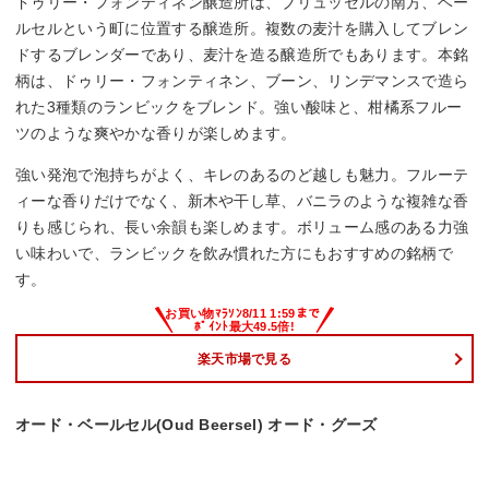
ドゥリー・フォンティネン醸造所は、ブリュッセルの南方、ベー
ルセルという町に位置する醸造所。複数の麦汁を購入してブレン
ドするブレンダーであり、麦汁を造る醸造所でもあります。本銘
柄は、ドゥリー・フォンティネン、ブーン、リンデマンスで造ら
れた3種類のランビックをブレンド。強い酸味と、柑橘系フルー
ツのような爽やかな香りが楽しめます。
強い発泡で泡持ちがよく、キレのあるのど越しも魅力。フルーテ
ィーな香りだけでなく、新木や干し草、バニラのような複雑な香
りも感じられ、長い余韻も楽しめます。ボリューム感のある力強
い味わいで、ランビックを飲み慣れた方にもおすすめの銘柄で
す。
楽天市場で見る
オード・ベールセル(Oud Beersel) オード・グーズ