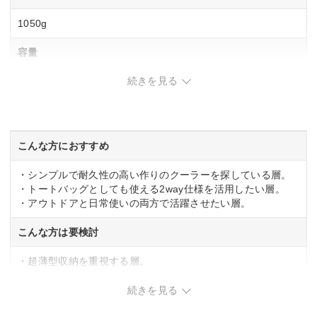
1050g
容量
続きを見る
11L
素材
ナイロン, ポリウレタン（PU）, ポリエステル, ポリエチレン
こんな方におすすめ
(PE)
・シンプルで耐久性の高い作りのクーラーを探している層。
・トートバッグとしても使える2way仕様を活用したい層。
・アウトドアと日常使いの両方で活躍させたい層。
こんな方は要検討
・超薄型収納を重視する層。
・氷点下パック専用の高機能を必要とする層。
続きを見る