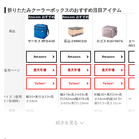
折りたたみクーラーボックスのおすすめ注目アイテム
Amazon おすすめ
Amazon おすすめ
商品
サーモス RFD-020
石山 25900310
ロゴス 81670076
エーオ
AO12
Amazon
Amazon
Amazon
A
楽天市場
楽天市場
楽天市場
販売ページ
Yahoo!
Yahoo!
Yahoo!
Y
幅479x高さ403x奥
約幅30×奥行24×高
サイズ（使用
幅30×奥行き23×高
行262mm/幅479x高
さ24cm/約縦24.5×
ー
時 / 収納時）
さ34cm
さ403x奥行113mm
横30.5×高さ11cm
重量
600g
ー
900g
907g
容量
20L
31L
約12L
11L
続きを見る
ポリエステル 、 内
生地/PEVA 、 クッ
ション(断熱材)/ポリ
EVA/PP/PE/PVC/ポ
素材
発泡ポリプロピレン
ー
ウレタン・発泡ポリ
リエステル/ナイロン