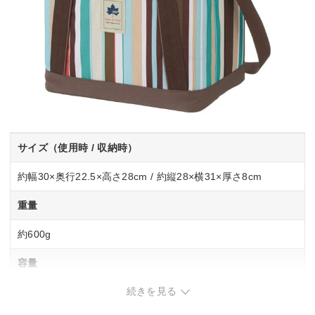
サイズ（使用時 / 収納時）
約幅30×奥行22.5×高さ28cm / 約縦28×横31×厚さ8cm
重量
約600g
容量
続きを見る
約15L