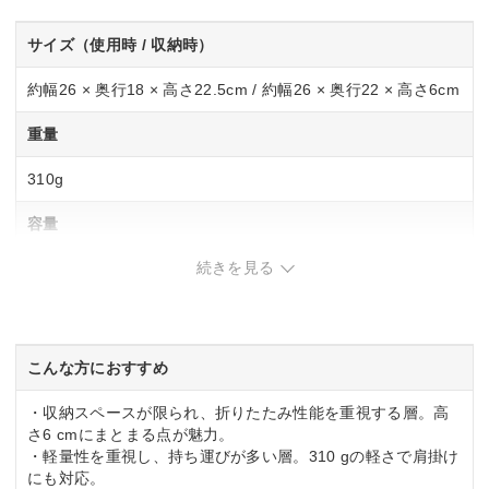
サイズ（使用時 / 収納時）
約幅26 × 奥行18 × 高さ22.5cm / 約幅26 × 奥行22 × 高さ6cm
重量
310g
容量
続きを見る
約11L
素材
600Dオックスフォード生地×5mm発泡ポリエチレン×防水
こんな方におすすめ
EVAフィルムの３層構造
・収納スペースが限られ、折りたたみ性能を重視する層。高
さ6 cmにまとまる点が魅力。
・軽量性を重視し、持ち運びが多い層。310 gの軽さで肩掛け
にも対応。