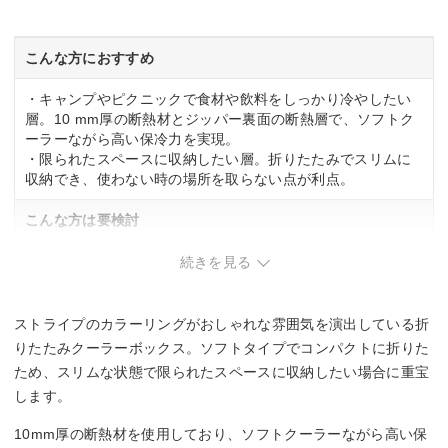
素材
ポリエステル、EPE、PEVA、PP
こんな方におすすめ
・キャンプやピクニックで食材や飲料をしっかり冷やしたい
層。10 mm厚の断熱材とジッパー裏面の断熱層で、ソフトク
ーラーながら高い保冷力を実現。
・限られたスペースに収納したい層。折りたたみでスリムに
収納でき、使わない時の場所を取らない点が利点。
こんな方は要検討
・毎日のお買い物用として軽量性を重視する層。600 gの重量
続きを見る
があり、持ち運びの頻度が高い場合は負担になる可能性あ
り。
・容量が大きめなため、少量の食材だけを冷やしたい層。
ストライプのカラーリングがおしゃれな雰囲気を演出している折
りたたみクーラーボックス。ソフトタイプでコンパクトに折りた
ため、スリムな状態で限られたスペースに収納したい場合に重宝
します。
10mm厚の断熱材を使用しており、ソフトクーラーながら高い保