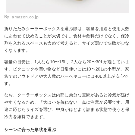
By:
amazon.co.jp
折りたたみクーラーボックスを選ぶ際は、容量を用途と使用人数
にあわせて決めることが大切です。食材や飲料だけでなく、保冷
剤を入れるスペースも含めて考えると、サイズ選びで失敗が少な
くなります。
容量の目安は、1人なら10〜15L、2人なら20〜30Lが適していま
す。ピクニックや買い物など日常使いには10〜20Lの小型が、家
族でのアウトドアや大人数のバーベキューには40L以上が安心で
す。
なお、クーラーボックスは内部に余分な空間があると冷気が逃げ
やすくなるため、「大は小を兼ねない」点に注意が必要です。用
途に応じたサイズを選び、中身がほどよく詰まる状態で使うと保
冷力を維持できます。
シーンに合った形状を選ぶ