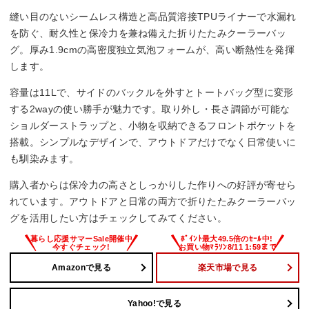
縫い目のないシームレス構造と高品質溶接TPUライナーで水漏れ
を防ぐ、耐久性と保冷力を兼ね備えた折りたたみクーラーバッ
グ。厚み1.9cmの高密度独立気泡フォームが、高い断熱性を発揮
します。
容量は11Lで、サイドのバックルを外すとトートバッグ型に変形
する2wayの使い勝手が魅力です。取り外し・長さ調節が可能な
ショルダーストラップと、小物を収納できるフロントポケットを
搭載。シンプルなデザインで、アウトドアだけでなく日常使いに
も馴染みます。
購入者からは保冷力の高さとしっかりした作りへの好評が寄せら
れています。アウトドアと日常の両方で折りたたみクーラーバッ
グを活用したい方はチェックしてみてください。
Amazonで見る
楽天市場で見る
Yahoo!で見る