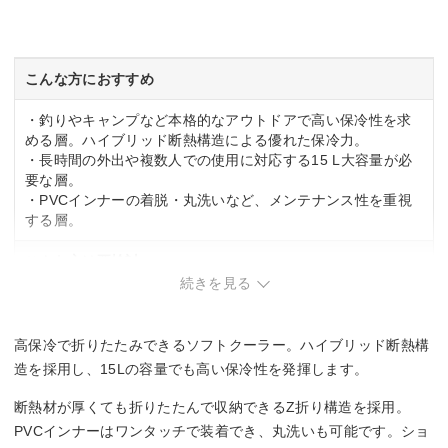
素材
PVCインナー
こんな方におすすめ
・釣りやキャンプなど本格的なアウトドアで高い保冷性を求
める層。ハイブリッド断熱構造による優れた保冷力。
・長時間の外出や複数人での使用に対応する15 L大容量が必
要な層。
・PVCインナーの着脱・丸洗いなど、メンテナンス性を重視
する層。
こんな方は要検討
続きを見る
・軽量性を重視する層。1 kgの重さがあり、持ち運びの負担
が大きい傾向。
・折りたたみ時のコンパクト性を最優先する層。Z折り構造で
高保冷で折りたたみできるソフトクーラー。ハイブリッド断熱構
すが、収納時サイズが明確でない点が課題。
造を採用し、15Lの容量でも高い保冷性を発揮します。
断熱材が厚くても折りたたんで収納できるZ折り構造を採用。
PVCインナーはワンタッチで装着でき、丸洗いも可能です。ショ