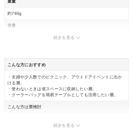
重量
約740g
容量
続きを見る
約12リットル
素材
天板・底板：ポリエチレン 表地：ポリエステル 内側：
こんな方におすすめ
EVA樹脂
・夫婦や少人数でのピクニック、アウトドアイベントに出か
ける層。
・使わないときは省スペースに収納したい層。
・クーラーバッグを簡易テーブルとしても活用したい層。
こんな方は要検討
・重い荷物を肩掛けで持ち運ぶ予定の層。
続きを見る