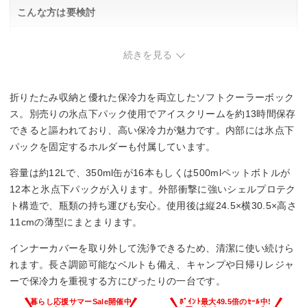
こんな方は要検討
・氷点下パックを別途購入する予算がない層。
・一般的な保冷剤だけで十分な保冷性。
続きを見る
折りたたみ収納と優れた保冷力を両立したソフトクーラーボック
ス。別売りの氷点下パック使用でアイスクリームを約13時間保存
できると謳われており、高い保冷力が魅力です。内部には氷点下
パックを固定するホルダーも付属しています。
容量は約12Lで、350ml缶が16本もしくは500mlペットボトルが
12本と氷点下パックが入ります。外部衝撃に強いシェルプロテク
ト構造で、瓶類の持ち運びも安心。使用後は縦24.5×横30.5×高さ
11cmの薄型にまとまります。
インナーカバーを取り外して洗浄できるため、清潔に使い続けら
れます。長さ調節可能なベルトも備え、キャンプや日帰りレジャ
ーで保冷力を重視する方にぴったりの一台です。