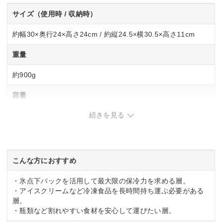
サイズ（使用時 / 収納時）
約幅30×奥行24×高さ24cm / 約縦24.5×横30.5×高さ11cm
重量
約900g
容量
続きを見る
約12L
素材
EVA、PP、PE、PVC、ポリエステル、ナイロン
こんな方におすすめ
・氷点下パックを活用して最大限の保冷力を求める層。
・アイスクリームなど冷凍食品を長時間持ち運ぶ必要がある
層。
・瓶類など割れやすい食材を安心して運びたい層。