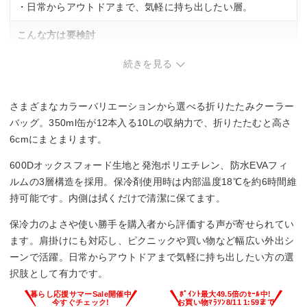
・日常からアウトドアまで、気軽に持ち出したい層。
こんな方は要検討
・15 L以上の大容量が必要な層。10 L容量では不足の可能性
続きを見る
あり。
・保冷剤なしでの保冷を期待する層。保冷剤使用時の性能の
ため条件付き。
さまざまなカラーバリエーションから選べる折りたたみクーラー
バッグ。350ml缶が12本入る10Lの収納力で、折りたたむと高さ
6cmにまとまります。
600Dオックスフォード生地と発泡ポリエチレン、防水EVAフィ
ルムの3層構造を採用。保冷剤使用時は内部温度18℃を約6時間維
持可能です。内側は拭くだけで清潔に保てます。
保冷力のよさや使い勝手を購入者から評価する声が寄せられてい
ます。肩掛けにも対応し、ピクニックや買い物など幅広い外出シ
ーンで活躍。日常からアウトドアまで気軽に持ち出したい方の選
択肢として有力です。