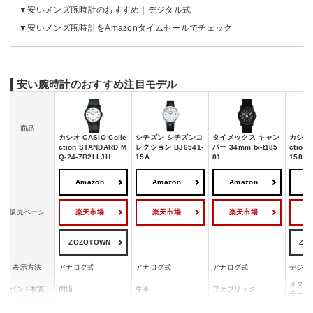
安いメンズ腕時計のおすすめ｜デジタル式
安いメンズ腕時計をAmazonタイムセールでチェック
安い腕時計のおすすめ注目モデル
商品
カシオ CASIO Colle
シチズン シチズンコ
タイメックス キャン
カシオ C
ction STANDARD M
レクション BJ6541-
パー 34mm tx-t185
ction
Q-24-7B2LLJH
15A
81
158WA
Amazon
Amazon
Amazon
A
楽天市場
楽天市場
楽天市場
販売ページ
ZOZOTOWN
ZO
表示方法
アナログ式
アナログ式
アナログ式
デジタ
メタル
バンド材質
樹脂
牛革
ファブリック
チール
防水性能
日常生活用防水
10気圧防水
30m防水
日常生