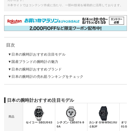
※本サイトではコンテンツ作成に当たり、一部AI技術を補助的に活用しております。
目次
日本の腕時計おすすめ注目モデル
国産ブランドの腕時計の魅力
日本の腕時計おすすめブランド
日本の腕時計の売れ筋ランキングをチェック
日本の腕時計おすすめ注目モデル
商品
セイコー SBDJ063
シチズン CB5874-9
カシオ GW-M5610U
オリエン
0A
-1BJF
01G