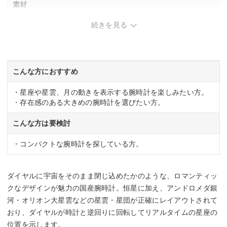
素材
続きを見る
ケース：ステンレス、バンド：ワニ皮
重さ
124g
こんな方におすすめ
・星座や星雲、月の動きを表示する腕時計を楽しみたい方。
・存在感のある大きめの腕時計を選びたい方。
こんな方は要検討
・コンパクトな腕時計を探している方。
ダイヤルに宇宙をそのまま閉じ込めたかのような、ロマンティッ
クなデザインが魅力の国産腕時計。恒星に加え、アンドロメダ銀
河・オリオン大星雲などの星雲・星団が正確にレイアウトされて
おり、ダイヤルが時計と逆回りに回転してリアルタイムの星座の
位置を示します。