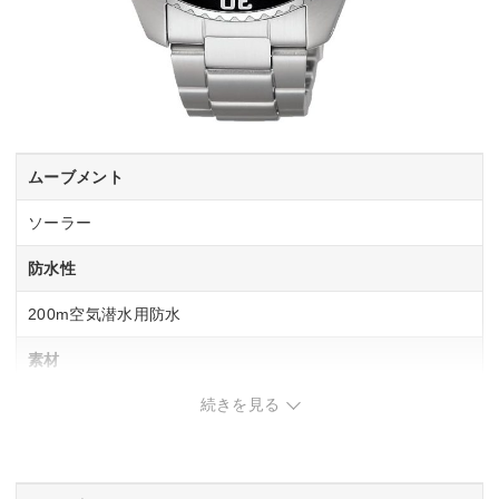
ムーブメント
ソーラー
防水性
200m空気潜水用防水
素材
続きを見る
ケース：ステンレス
重さ
157g