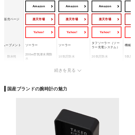
Amazon
Amazon
Amazon
A
楽天市場
楽天市場
楽天市場
販売ページ
Yahoo!
Yahoo!
Yahoo!
Y
タフソーラー（ソー
ムーブメント
ソーラー
ソーラー
機械式
ラー充電システム）
200m空気潜水用防
防水性
10気圧防水
20気圧防水
5気圧
水
ケース
ケース：ステンレ
続きを見る
ケース・バンド：樹
スチー
素材
ケース：ステンレス
ス、ベルト：ステン
脂
ルド色
レス
ド：皮
重さ
157g
166g
52g
74g
国産ブランドの腕時計の魅力