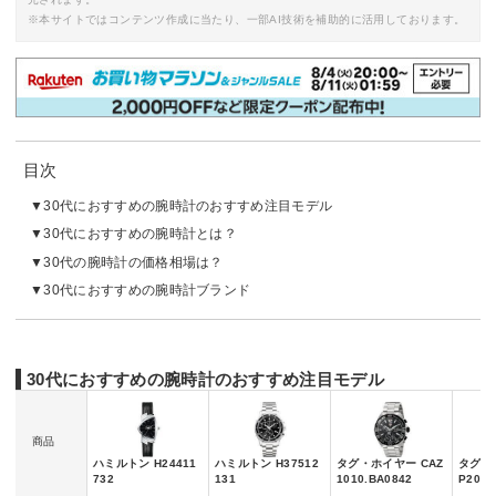
※本サイトではコンテンツ作成に当たり、一部AI技術を補助的に活用しております。
目次
30代におすすめの腕時計のおすすめ注目モデル
30代におすすめの腕時計とは？
30代の腕時計の価格相場は？
30代におすすめの腕時計ブランド
30代におすすめの腕時計のおすすめ注目モデル
商品
ハミルトン H24411
ハミルトン H37512
タグ・ホイヤー CAZ
タグ・
732
131
1010.BA0842
P201A