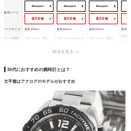
Amazon
Amazon
Amazon
A
販売ページ
楽天市場
楽天市場
楽天市場
ケースサイズ
直径35mm
直径44mm
直径43mm
直径43
ステン
ケース素材
ステンレス（SS）
ステンレススチール
ステンレス（SS）
ル
ムーブメント
クォーツ
クォーツ
クォーツ
自動巻
続きを見る
日付表示/クロノグラ
日付表示/クロノグラ
機能
‐
日付表
フ
フ
防水性
5気圧（50m）
10気圧（100m）
20気圧（200m）
300m
30代におすすめの腕時計とは？
ダイヤルカラ
ブラック
ブラック
ブラック
ブラッ
ー
文字盤はアナログのモデルがおすすめ