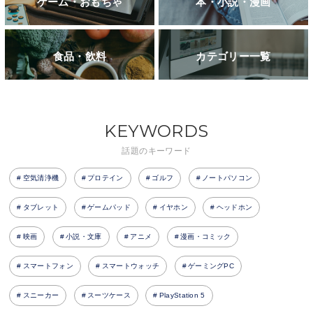
ゲーム・おもちゃ
本・小説・漫画
食品・飲料
カテゴリー一覧
KEYWORDS
話題のキーワード
空気清浄機
プロテイン
ゴルフ
ノートパソコン
タブレット
ゲームパッド
イヤホン
ヘッドホン
映画
小説・文庫
アニメ
漫画・コミック
スマートフォン
スマートウォッチ
ゲーミングPC
スニーカー
スーツケース
PlayStation 5