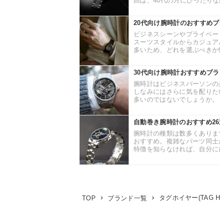
回は、40代の方にぴったりな
20代向け腕時計のおすすめ
ビジネスシーンやプライベー
スーツスタイルからカジュア
多いため、どれを選ぶべきか悩
30代向け腕時計おすすめブ
腕時計はビジネスパーソンの
しなみにはさらに気を配りた
多いのではないでしょうか。 そ
自動巻き腕時計のおすすめ2
腕時計の種類は数多くありま
おすすめ。複雑なパーツ同士
特徴を知らなければ、自分にぴ
タグホイヤー(TAG H
TOP
ブランド一覧