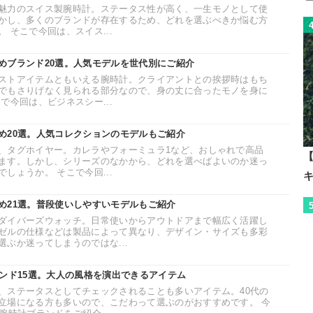
魅力のスイス製腕時計。ステータス性が高く、一生モノとして使
かし、多くのブランドが存在するため、どれを選ぶべきか悩む方
 そこで今回は、スイス...
めブランド20選。人気モデルを世代別にご紹介
ストアイテムともいえる腕時計。クライアントとの挨拶時はもち
でもさりげなく見られる部分なので、身の丈に合ったモノを身に
で今回は、ビジネスシー...
め20選。人気コレクションのモデルもご紹介
、タグホイヤー。カレラやフォーミュラ1など、おしゃれで高品
【
ます。しかし、シリーズのなかから、どれを選べばよいのか迷っ
しょうか。 そこで今回...
め21選。普段使いしやすいモデルもご紹介
ダイバーズウォッチ。日常使いからアウトドアまで幅広く活躍し
ゼルの仕様などは製品によって異なり、デザイン・サイズも多彩
ぶか迷ってしまうのではな...
ランド15選。大人の風格を演出できるアイテム
、ステータスとしてチェックされることも多いアイテム。40代の
立場になる方も多いので、こだわって選ぶのがおすすめです。 今