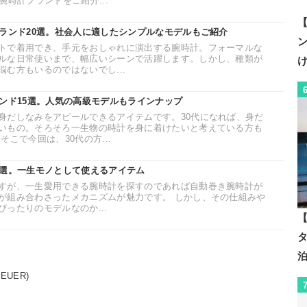
腕時計ブランドをご紹介...
【
ブランド20選。社会人に適したシンプルなモデルもご紹介
トで着用でき、手元をおしゃれに演出する腕時計。フォーマルな
ルな日常使いまで、幅広いシーンで活躍します。しかし、種類が
む方もいるのではないでし...
ランド15選。人気の高級モデルもラインナップ
身だしなみをアピールできるアイテムです。30代になれば、身だ
いもの。そろそろ一生物の時計を身に着けたいと考えている方も
こで今回は、30代の方...
6選。一生モノとして使えるアイテム
すが、一生愛用できる腕時計を探すのであれば自動巻き腕時計が
が組み合わさったメカニズムが魅力です。 しかし、その仕組みや
ったりのモデルなのか...
【
EUER)