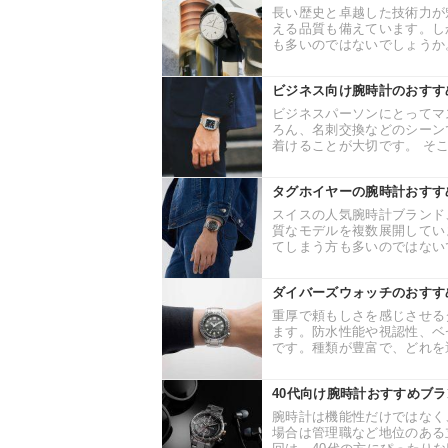
長い歴史と卓越した技術力が
える品質も備えています。し
も多いのではないでしょうか。
ビジネス向け腕時計のおすす
ビジネスパーソンにとってマ
ろん、名刺交換などのシーン
着けることが大切です。 そこ
タグホイヤーの腕時計おすす
スイスの人気腕時計ブランド
質なモデルを複数展開してい
てしまう方も多いのではないで
ダイバーズウォッチのおすす
重厚で頼もしさを感じさせる
ます。防水性能や視認性、ベ
です。種類が豊富で、どれを選
40代向け腕時計おすすめブ
腕時計は機能性だけではなく
場合は管理職など地位のある