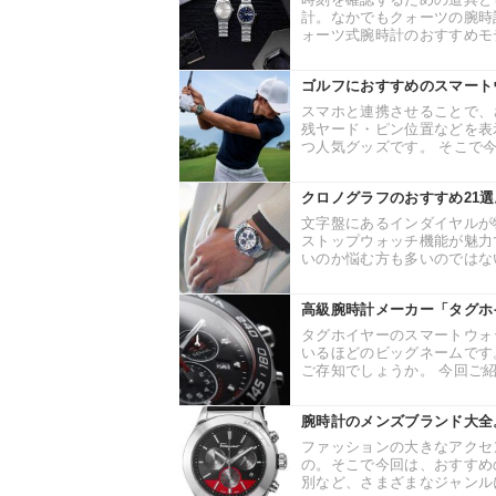
計。なかでもクォーツの腕時
ォーツ式腕時計のおすすめモデ
ゴルフにおすすめのスマート
スマホと連携させることで、
残ヤード・ピン位置などを表
つ人気グッズです。 そこで今
クロノグラフのおすすめ21選
文字盤にあるインダイヤルが
ストップウォッチ機能が魅力
いのか悩む方も多いのではない
高級腕時計メーカー「タグホ
タグホイヤーのスマートウォ
いるほどのビッグネームです
ご存知でしょうか。 今回ご紹
腕時計のメンズブランド大全
ファッションの大きなアクセ
の。そこで今回は、おすすめ
別など、さまざまなジャンルに