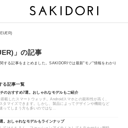
EUER)
UER)」の記事
)」に関する記事をまとめました。SAKIDORIでは最新"モノ"情報をわかり
連する記事一覧
ォッチのおすすめ7選。おしゃれなモデルもご紹介
OSを搭載したスマートウォッチ。Androidスマホとの親和性が高く、
スタマイズできます。しかし、製品によってデザインや機能など
ってしまう方も多いのではな...
8選。おしゃれなモデルもラインナップ
してはもちろん、ファッションアイテムとしても欠かせない腕時