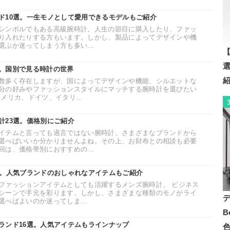
ド10選。一生モノとして愛用できるモデルもご紹介
シンボルでもある高級腕時計。人生の節目に購入したり、ファッ
り入れたりする方もいます。しかし、製品によってデザインや機
ぶか迷ってしまう方も多い...
【
。国別で見る時計の世界
数多く存在しますが、国によってデザインや機能、シルエットな
分の好みやファッションスタイルにマッチする腕時計を選びたい
メリカ、ドイツ、イタリ...
計23選。価格別にご紹介
イテムと言っても過言ではない腕時計。さまざまなブランドから
選べばいいか分かりませんよね。その上、お財布との相談も必要
は、価格帯別におすすめの...
選。人気ブランドのおしゃれなアイテムもご紹介
ファッションアイテムとしても活躍するメンズ腕時計。 ビジネス
シーンで手元を彩ります。しかし、さまざまな種類のモノがライ
べばよいのか迷ってしま...
B
ランド16選。人気アイテムもラインナップ