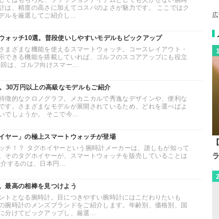
計は、精度の高さに加えてコスパのよさが魅力です。 ここではク
広
ルを厳選してご紹介し...
ウォッチ10選。普段使いしやすいモデルもピックアップ
さまざまな機能を使えるスマートウォッチ。コースレイアウト・
示できる機能を搭載していれば、ゴルフのスコアアップにも役立
回は、ゴルフ向けスマー...
。30万円以上の高級なモデルもご紹介
特徴的なクロノグラフ。メカニカルで秀逸なデザインや、便利な
です。さまざまなモデルが展開されているため、どれを選べばよ
でしょうか。 そこで今...
イヤー」の極上スマートウォッチが登場
【
ッチ！？ タグホイヤーという腕時計メーカーは、誰しもが知って
。そのタグホイヤーが、スマートウォッチを販売していることは
介するのは、日本円...
。最高の相棒を見つけよう
ントとなる腕時計。目につきやすい腕時計にはこだわりたいも
の腕時計のメンズブランドをご紹介します。年齢別、価格別、国
分けてピックアップし、厳選...