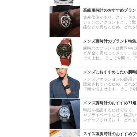
高級腕時計のおすすめブラン
資産価値があり、ステータス
ションのアクセントとして取
能などが異なるため、どれを選
メンズ腕時計のブランド特集
腕時計のブランドは世界中に
どが全く異なってきます。自
ですよね。 そこで今回は、ア
メンズにおすすめしたい腕時
メンズファッションの必須ア
販売されているため、どれを
で頭を悩ませます。そこで今回
メンズ腕時計のおすすめ31
時刻を確認するだけでなく、
やプライベートなど、幅広い
ンナップされており、どれを選
スイス製腕時計のおすすめブ