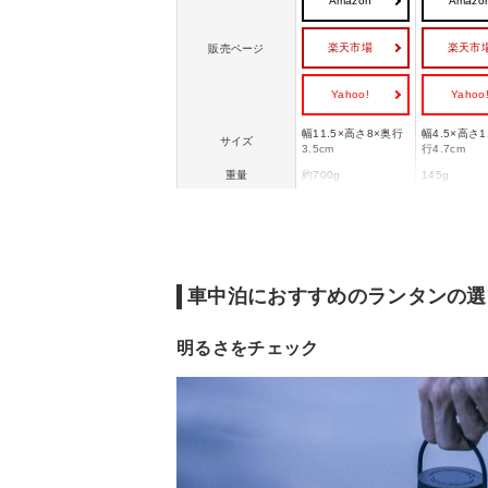
Amazon
Amazo
楽天市場
楽天市
販売ページ
Yahoo!
Yahoo
幅11.5×高さ8×奥行
幅4.5×高さ1
サイズ
3.5cm
行4.7cm
重量
約700g
145g
最大lm
1650lm
300lm
車中泊におすすめのランタンの選
明るさをチェック