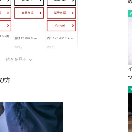
n
Amazon
Amazon
場
楽天市場
楽天市場
!
Yahoo!
1.5×奥
直径12.8×20cm
約3.4×3.4×10.2cm
895g
約95g
1000lm
300lm
続きを見る
び方