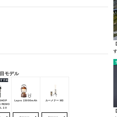
【
目モデル
 おすすめ
SHOP
Lepro 15000mAh
ルーメナー M3
ht REMO
L 2.0
【