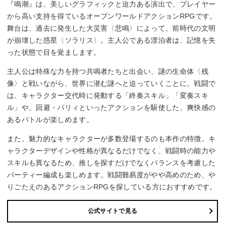
『鳴潮』は、美しいグラフィックと迫力ある演出で、プレイヤー
から高い支持を得ているオープンワールドアクションRPGです。
舞台は、過去に発生した大災害〈悲鳴〉によって、前時代の文明
が崩壊した惑星〈ソラリス〉。主人公である漂泊者は、記憶を失
った状態で目を覚まします。
主人公は特殊な力を持つ共鳴者たちと出会い、謎の生命体〈残
像〉と戦いながら、世界に潜む謎へと迫っていくことに。戦闘で
は、キャラクター交代時に発動する「終奏スキル」「変奏スキ
ル」や、回避・パリィといったアクションを駆使した、爽快感の
あるバトルが楽しめます。
また、魅力的なキャラクターが多数登場するのも本作の特徴。キ
ャラクターデザインや性格が異なるだけでなく、戦闘時の能力や
スキルも異なるため、推しを探すだけでなくバランスを考慮した
パーティー編成も楽しめます。戦闘難易度がやや高めのため、や
りごたえのあるアクションRPGを探している方におすすめです。
公式サイトで見る