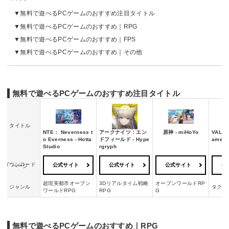
無料で遊べるPCゲームのおすすめ注目タイトル
無料で遊べるPCゲームのおすすめ｜RPG
無料で遊べるPCゲームのおすすめ｜FPS
無料で遊べるPCゲームのおすすめ｜その他
無料で遊べるPCゲームのおすすめ注目タイトル
タイトル
NTE： Neverness t
アークナイツ：エン
原神 - miHoYo
VALOR
o Everness - Hotta
ドフィールド - Hype
ames
Studio
rgryph
ダウンロード
公式サイト
公式サイト
公式サイト
公
ページ
超現実都市オープン
3Dリアルタイム戦略
オープンワールドRP
ジャンル
タクテ
ワールドRPG
RPG
G
無料で遊べるPCゲームのおすすめ｜RPG