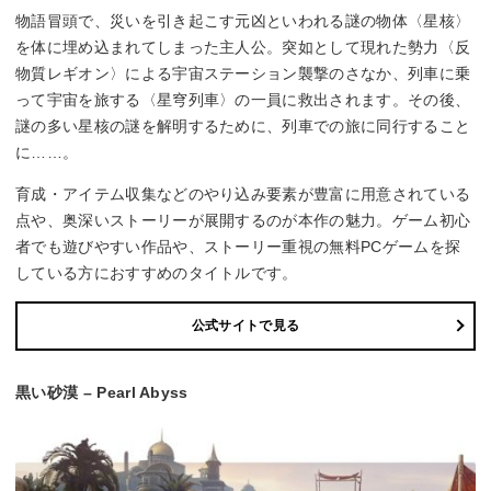
物語冒頭で、災いを引き起こす元凶といわれる謎の物体〈星核〉
を体に埋め込まれてしまった主人公。突如として現れた勢力〈反
物質レギオン〉による宇宙ステーション襲撃のさなか、列車に乗
って宇宙を旅する〈星穹列車〉の一員に救出されます。その後、
謎の多い星核の謎を解明するために、列車での旅に同行すること
に……。
育成・アイテム収集などのやり込み要素が豊富に用意されている
点や、奥深いストーリーが展開するのが本作の魅力。ゲーム初心
者でも遊びやすい作品や、ストーリー重視の無料PCゲームを探
している方におすすめのタイトルです。
公式サイトで見る
黒い砂漠 – Pearl Abyss