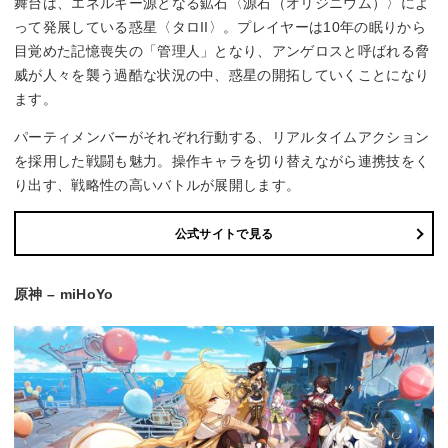
舞台は、エネルギー源となる鉱石〈源石（オリジニウム）〉によ
って発展している惑星〈タロII〉。プレイヤーは10年の眠りから
目覚めた記憶喪失の「管理人」となり、アンゲロスと呼ばれる脅
威が人々を襲う過酷な状況の中、惑星の開拓していくことになり
ます。
パーティメンバーがそれぞれ行動する、リアルタイムアクション
を採用した戦闘も魅力。操作キャラを切り替えながら連携技をく
り出す、戦略性の高いバトルが展開します。
公式サイトで見る
原神 – miHoYo