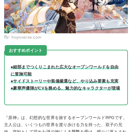
By:
hoyoverse.com
おすすめポイント
●細部までつくりこまれた広大なオープンワールドを自由
に冒険可能
●サイドストーリーや装備厳選など、やり込み要素も充実
●豪華声優陣がCVを務める、魅力的なキャラクターが登場
『原神』は、幻想的な世界を旅するオープンワールドRPGです。
主人公は、いくつもの世界を渡り歩ける力を持った、双子の兄
妹。突如として現れた謎の神による襲撃を受け、眠りに落とされ