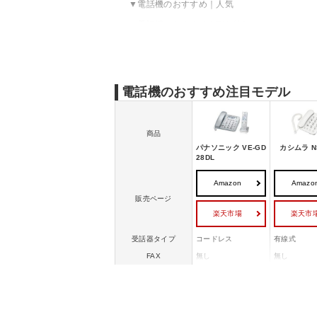
電話機のおすすめ｜人気
電話機のおすすめ｜FAX付き
電話機のおすすめ｜高齢者向け
電話機のおすすめ注目モデル
商品
パナソニック VE-GD
カシムラ NS
28DL
Amazon
Amazo
販売ページ
楽天市場
楽天市
受話器タイプ
コードレス
有線式
FAX
無し
無し
迷惑電話対策機能
◯
ー
ナンバーディスプレ
◯
ー
イ
留守電
◯
ー