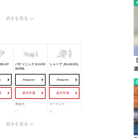
続きを見る
【
S-07
パナソニック KX-PD
シャープ JD-G33CL
360DL
n
Amazon
Amazon
場
楽天市場
楽天市場
有線式
コードレス
◯
無し
◯
◯
続きを見る
◯
◯
◯
◯