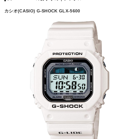
カシオ(CASIO) G-SHOCK GLX-5600