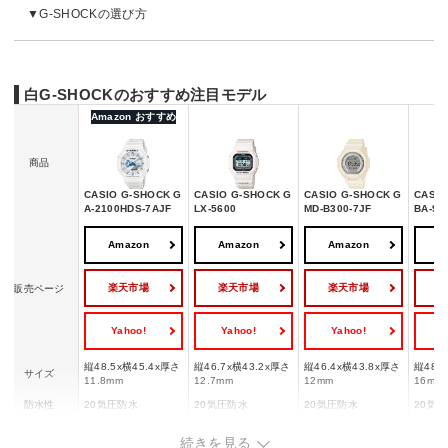
G-SHOCKの選び方
白G-SHOCKのおすすめ注目モデル
Amazon おすすめ
商品
CASIO G-SHOCK G
CASIO G-SHOCK G
CASIO G-SHOCK G
CASIO
A-2100HDS-7AJF
LX-5600
MD-B300-7JF
BA-95
Amazon
Amazon
Amazon
A
楽天市場
楽天市場
楽天市場
販売ページ
Yahoo!
Yahoo!
Yahoo!
Y
縦48.5x横45.4x厚さ
縦46.7x横43.2x厚さ
縦46.4x横43.8x厚さ
縦48.
サイズ
11.8mm
12.7mm
12mm
16mm
防水性
20気圧防水
20気圧防水
20気圧防水
20気
重さ
51g
52.5g
41g
53g
続きを見る