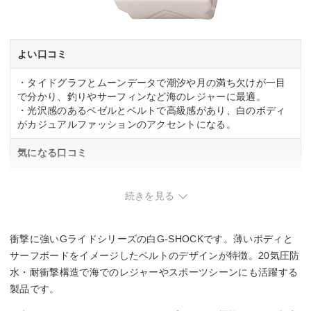
よい口コミ
・タイドグラフとムーンデータで潮汐や月の満ち欠けが一目
で分かり、釣りやサーフィンなど海のレジャーに最適。
・光沢感のあるベゼルとベルトで高級感があり、白のボディ
がカジュアルファッションのアクセントになる。
気になる口コミ
・通常液晶のため、室内や暗い場所では見づらくなる場合あ
り。
続きを見る
・操作ボタンの反応が渋く、連続操作で鈍さを感じることあ
り。
衝撃に強いGライドシリーズの白G-SHOCKです。薄いボディと
サーフボードをイメージしたベルトのデザインが特徴。20気圧防
水・耐衝撃構造で海でのレジャーやスポーツシーンにも活躍する
製品です。