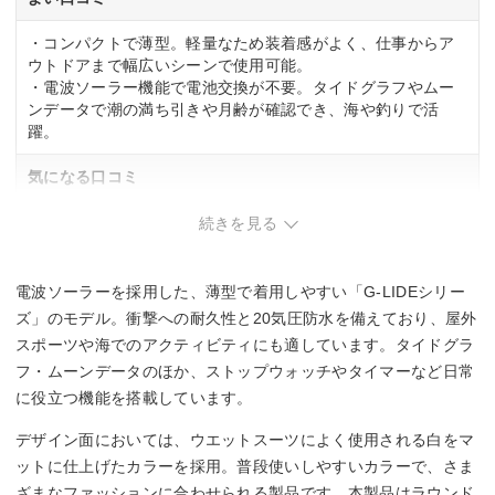
・コンパクトで薄型。軽量なため装着感がよく、仕事からア
ウトドアまで幅広いシーンで使用可能。
・電波ソーラー機能で電池交換が不要。タイドグラフやムー
ンデータで潮の満ち引きや月齢が確認でき、海や釣りで活
躍。
気になる口コミ
・タイドグラフが搭載されている分、文字盤が小さく見えに
続きを見る
くい場合あり。
・ライトがやや暗め。
電波ソーラーを採用した、薄型で着用しやすい「G-LIDEシリー
ズ」のモデル。衝撃への耐久性と20気圧防水を備えており、屋外
スポーツや海でのアクティビティにも適しています。タイドグラ
フ・ムーンデータのほか、ストップウォッチやタイマーなど日常
に役立つ機能を搭載しています。
デザイン面においては、ウエットスーツによく使用される白をマ
ットに仕上げたカラーを採用。普段使いしやすいカラーで、さま
ざまなファッションに合わせられる製品です。本製品はラウンド