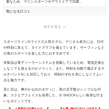
量なため、マリンスポーツやアウトドアで活躍。
気になる口コミ
・反転液晶採用で、室内では見づらく、屋外でも暗い場所で
は視認性が落ちる傾向。
続きを見る
・操作が複雑で、説明書がないと使いこなしにくい場合あ
り。
スポーツラインGライドの人気モデル。デジタル表示には、日付
や時刻に加えて、タイドグラフを備えています。サーフィンなど
の海のスポーツを楽しむ方におすすめです。
本製品は電子ソーラーシステムを搭載しているため、電池交換を
しなくても使えるのがメリット。また、時刻を自動で修正するマ
ルチバンド6にも対応しており、時刻のずれを気にしなくてよい
点も魅力です。
見た目は、爽やかな白のボディに、黒の文字盤がシンプルな印
象。スクエアフェイスを採用した、G-SHOCKらしい無骨な佇ま
いもポイントです。