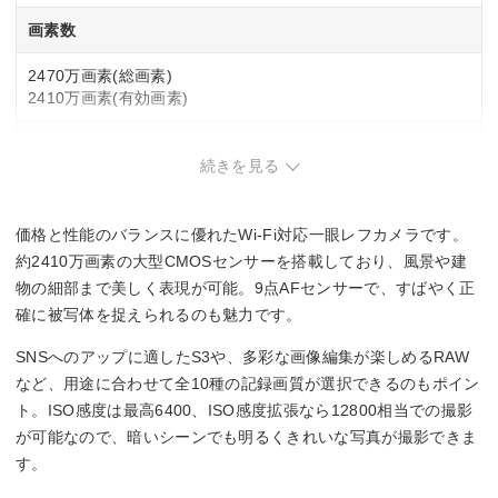
画素数
2470万画素(総画素)
2410万画素(有効画素)
撮像素子
続きを見る
APS-C
22.3mm×14.9mm
CMOS
価格と性能のバランスに優れたWi-Fi対応一眼レフカメラです。
約2410万画素の大型CMOSセンサーを搭載しており、風景や建
撮影感度
物の細部まで美しく表現が可能。9点AFセンサーで、すばやく正
確に被写体を捉えられるのも魅力です。
標準：ISO100～6400
拡張：ISO12800
SNSへのアップに適したS3や、多彩な画像編集が楽しめるRAW
など、用途に合わせて全10種の記録画質が選択できるのもポイン
記録フォーマット
ト。ISO感度は最高6400、ISO感度拡張なら12800相当での撮影
が可能なので、暗いシーンでも明るくきれいな写真が撮影できま
JPEG/RAW
す。
シャッタースピード