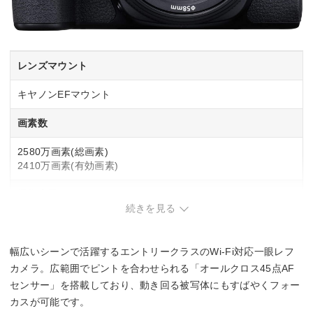
レンズマウント
キヤノンEFマウント
画素数
2580万画素(総画素)
2410万画素(有効画素)
撮像素子
続きを見る
APS-C
22.3mm×14.9mm
CMOS
幅広いシーンで活躍するエントリークラスのWi-Fi対応一眼レフ
カメラ。広範囲でピントを合わせられる「オールクロス45点AF
撮影感度
センサー」を搭載しており、動き回る被写体にもすばやくフォー
カスが可能です。
標準：ISO100～25600