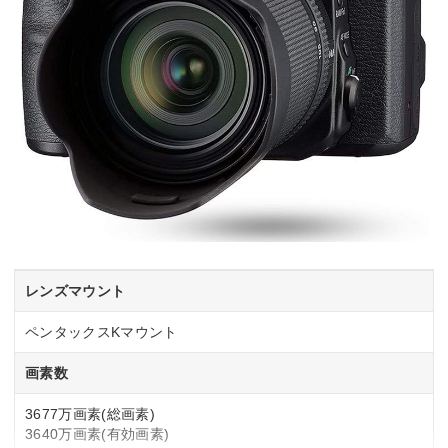
レンズマウント
ペンタックスKマウント
画素数
3677万画素(総画素)
3640万画素(有効画素)