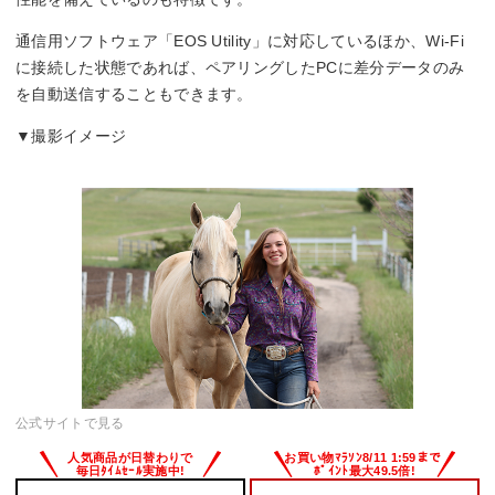
JPEG/RAW
通信用ソフトウェア「EOS Utility」に対応しているほか、Wi-Fi
に接続した状態であれば、ペアリングしたPCに差分データのみ
シャッタースピード
を自動送信することもできます。
1/8000～30秒
▼撮影イメージ
公式サイトで見る