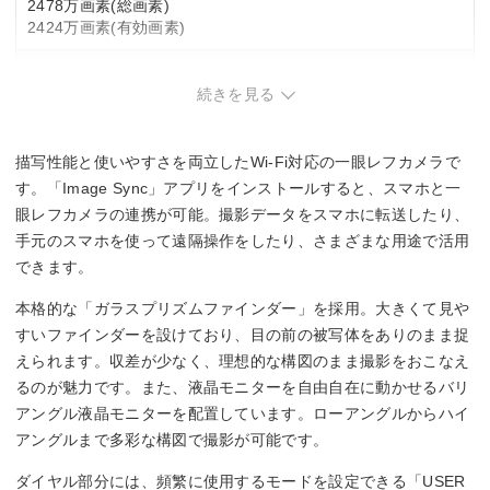
2478万画素(総画素)
2424万画素(有効画素)
撮像素子
続きを見る
APS-C
23.5mm×15.6mm
CMOS
描写性能と使いやすさを両立したWi-Fi対応の一眼レフカメラで
す。「Image Sync」アプリをインストールすると、スマホと一
撮影感度
眼レフカメラの連携が可能。撮影データをスマホに転送したり、
手元のスマホを使って遠隔操作をしたり、さまざまな用途で活用
標準：ISO100～102400
できます。
記録フォーマット
本格的な「ガラスプリズムファインダー」を採用。大きくて見や
すいファインダーを設けており、目の前の被写体をありのまま捉
JPEG/RAW
えられます。収差が少なく、理想的な構図のまま撮影をおこなえ
シャッタースピード
るのが魅力です。また、液晶モニターを自由自在に動かせるバリ
アングル液晶モニターを配置しています。ローアングルからハイ
1/6000～30秒
アングルまで多彩な構図で撮影が可能です。
ダイヤル部分には、頻繁に使用するモードを設定できる「USER