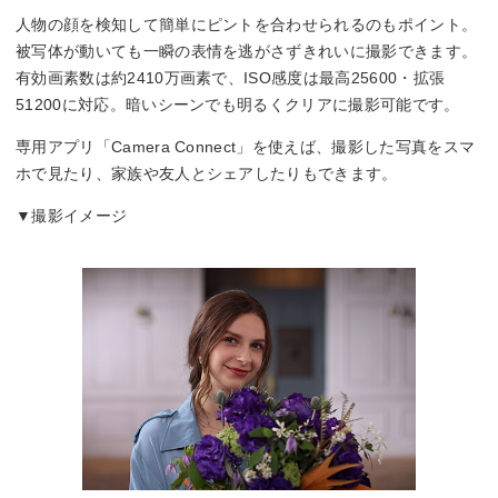
拡張：ISO51200
人物の顔を検知して簡単にピントを合わせられるのもポイント。
被写体が動いても一瞬の表情を逃がさずきれいに撮影できます。
記録フォーマット
有効画素数は約2410万画素で、ISO感度は最高25600・拡張
51200に対応。暗いシーンでも明るくクリアに撮影可能です。
JPEG/RAW
専用アプリ「Camera Connect」を使えば、撮影した写真をスマ
シャッタースピード
ホで見たり、家族や友人とシェアしたりもできます。
1/4000～30秒
▼撮影イメージ