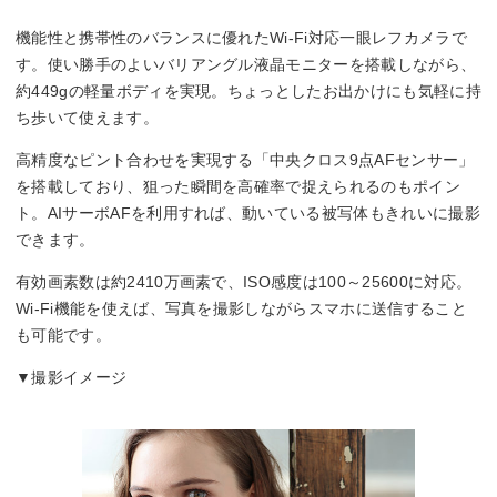
22.3mm×14.9mm
CMOS
機能性と携帯性のバランスに優れたWi-Fi対応一眼レフカメラで
す。使い勝手のよいバリアングル液晶モニターを搭載しながら、
撮影感度
約449gの軽量ボディを実現。ちょっとしたお出かけにも気軽に持
ち歩いて使えます。
標準：ISO100～25600
拡張：ISO51200
高精度なピント合わせを実現する「中央クロス9点AFセンサー」
を搭載しており、狙った瞬間を高確率で捉えられるのもポイン
記録フォーマット
ト。AIサーボAFを利用すれば、動いている被写体もきれいに撮影
できます。
JPEG/RAW
有効画素数は約2410万画素で、ISO感度は100～25600に対応。
シャッタースピード
Wi-Fi機能を使えば、写真を撮影しながらスマホに送信すること
1/4000～30秒
も可能です。
▼撮影イメージ