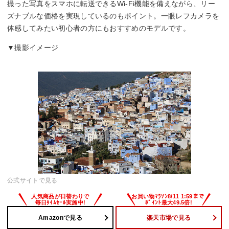
撮った写真をスマホに転送できるWi-Fi機能を備えながら、リー
1/4000～30秒
ズナブルな価格を実現しているのもポイント。一眼レフカメラを
体感してみたい初心者の方にもおすすめのモデルです。
▼撮影イメージ
公式サイトで見る
Amazonで見る
楽天市場で見る