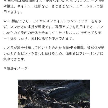
マ/秒の高速連続撮影など、多彩な表現が可能です。スポーツ現場
標準：ISO100～102400
や報道、ネイチャー撮影など、さまざまなシチュエーションで活
拡張：ISO50、204800、409600、819200
用できます。
記録フォーマット
Wi-Fi機能により、ワイヤレスファイルトランスミッターを介さ
ず、スマホとの連携が可能です。専用アプリを利用すると、スマ
JPEG/RAW/HEIF
ホからカメラ内の画像をチェックしたりBluetoothを使ってリモ
シャッタースピード
ート撮影したり、便利な機能を使用できます。
電子：1/8000秒～0.5秒
カメラが瞳を検知してピントを合わせる瞳AFを搭載。被写体が動
電子先幕・メカニカル：1/8000秒～30秒
いたときもピントを合わせ続けるため、撮影者はフレーミングに
集中できます。
▼撮影イメージ