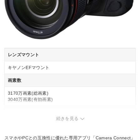
レンズマウント
キヤノンEFマウント
画素数
3170万画素(総画素)
3040万画素(有効画素)
撮像素子
続きを見る
フルサイズ
36mm×24mm
CMOS
スマホやPCとの互換性に優れた専用アプリ「Camera Connect」