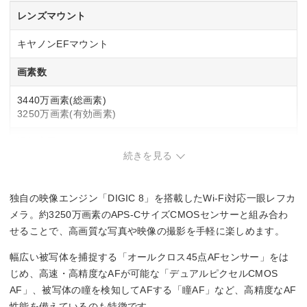
レンズマウント
キヤノンEFマウント
画素数
3440万画素(総画素)
3250万画素(有効画素)
撮像素子
続きを見る
APS-C
22.3mm×14.8mm
CMOS
独自の映像エンジン「DIGIC 8」を搭載したWi-Fi対応一眼レフカ
メラ。約3250万画素のAPS-CサイズCMOSセンサーと組み合わ
撮影感度
せることで、高画質な写真や映像の撮影を手軽に楽しめます。
標準：ISO100～25600
幅広い被写体を捕捉する「オールクロス45点AFセンサー」をは
拡張：ISO51200
じめ、高速・高精度なAFが可能な「デュアルピクセルCMOS
AF」、被写体の瞳を検知してAFする「瞳AF」など、高精度なAF
記録フォーマット
性能を備えているのも特徴です。