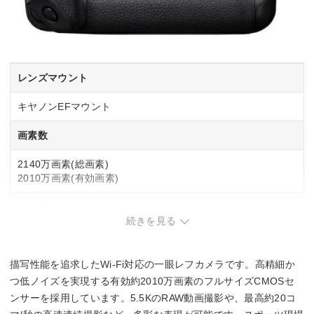
レンズマウント
キヤノンEFマウント
画素数
2140万画素(総画素)
2010万画素(有効画素)
撮像素子
続きを見る
フルサイズ
35.9mm×23.9mm
CMOS
描写性能を追求したWi-Fi対応の一眼レフカメラです。高精細か
つ低ノイズを実現する有効約2010万画素のフルサイズCMOSセ
撮影感度
ンサーを採用しています。5.5KのRAW動画撮影や、最高約20コ