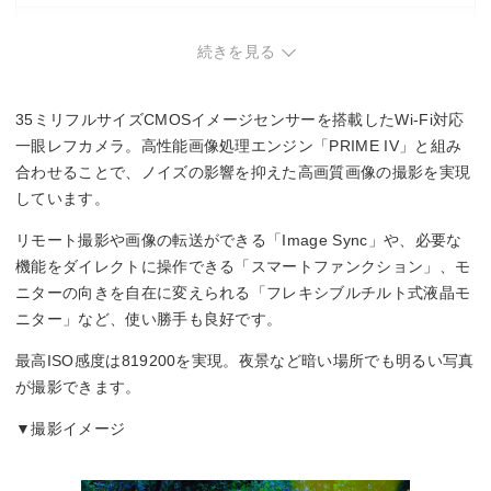
撮像素子
続きを見る
フルサイズ
35.9mm×24mm
CMOS
35ミリフルサイズCMOSイメージセンサーを搭載したWi-Fi対応
一眼レフカメラ。高性能画像処理エンジン「PRIME IV」と組み
撮影感度
合わせることで、ノイズの影響を抑えた高画質画像の撮影を実現
しています。
標準：ISO100～819200
リモート撮影や画像の転送ができる「Image Sync」や、必要な
記録フォーマット
機能をダイレクトに操作できる「スマートファンクション」、モ
ニターの向きを自在に変えられる「フレキシブルチルト式液晶モ
JPEG/RAW
ニター」など、使い勝手も良好です。
シャッタースピード
最高ISO感度は819200を実現。夜景など暗い場所でも明るい写真
が撮影できます。
1/8000～30秒
▼撮影イメージ