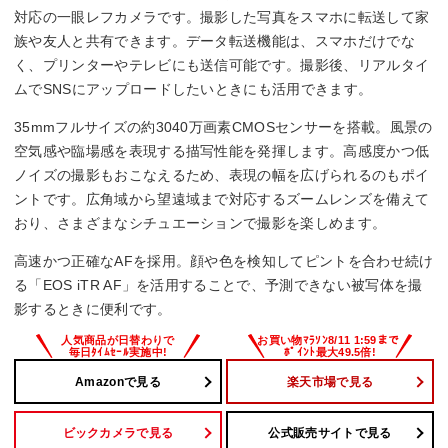
対応の一眼レフカメラです。撮影した写真をスマホに転送して家
撮影感度
族や友人と共有できます。データ転送機能は、スマホだけでな
く、プリンターやテレビにも送信可能です。撮影後、リアルタイ
標準：ISO100～32000
ムでSNSにアップロードしたいときにも活用できます。
拡張：ISO50、51200、102400
35mmフルサイズの約3040万画素CMOSセンサーを搭載。風景の
記録フォーマット
空気感や臨場感を表現する描写性能を発揮します。高感度かつ低
ノイズの撮影もおこなえるため、表現の幅を広げられるのもポイ
JPEG/RAW
ントです。広角域から望遠域まで対応するズームレンズを備えて
シャッタースピード
おり、さまざまなシチュエーションで撮影を楽しめます。
1/8000～30秒
高速かつ正確なAFを採用。顔や色を検知してピントを合わせ続け
る「EOS iTR AF」を活用することで、予測できない被写体を撮
影するときに便利です。
Amazonで見る
楽天市場で見る
ビックカメラで見る
公式販売サイトで見る