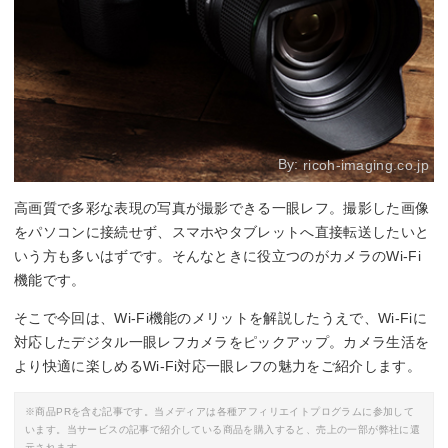
By:
ricoh-imaging.co.jp
高画質で多彩な表現の写真が撮影できる一眼レフ。撮影した画像
をパソコンに接続せず、スマホやタブレットへ直接転送したいと
いう方も多いはずです。そんなときに役立つのがカメラのWi-Fi
機能です。
そこで今回は、Wi-Fi機能のメリットを解説したうえで、Wi-Fiに
対応したデジタル一眼レフカメラをピックアップ。カメラ生活を
より快適に楽しめるWi-Fi対応一眼レフの魅力をご紹介します。
※商品PRを含む記事です。当メディアは各種アフィリエイトプログラムに参加して
います。当サービスの記事で紹介している商品を購入すると、売上の一部が弊社に還
元されます。