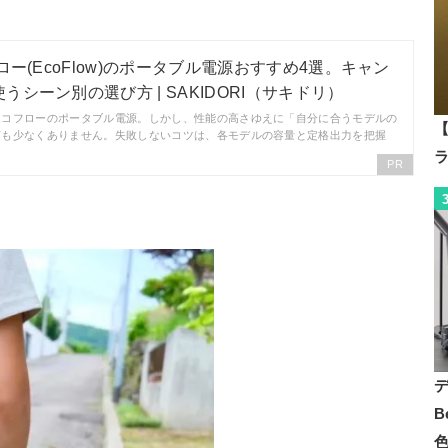
ロー(EcoFlow)のポータブル電源おすすめ4選。キャン
シーン別の選び方 | SAKIDORI（サキドリ）
エコフローのポータブル電源。しかし、性能の高さゆえに「自分に合うモデルの
【
声も少なくありません。失敗しないコツは、各モデルの容量と定格出力を把握
PR
B