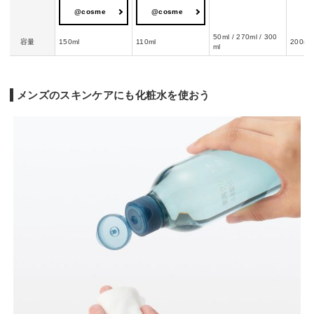
@cosme
@cosme
50ml / 270ml / 300
容量
150ml
110ml
200ml
ml
メンズのスキンケアにも化粧水を使おう