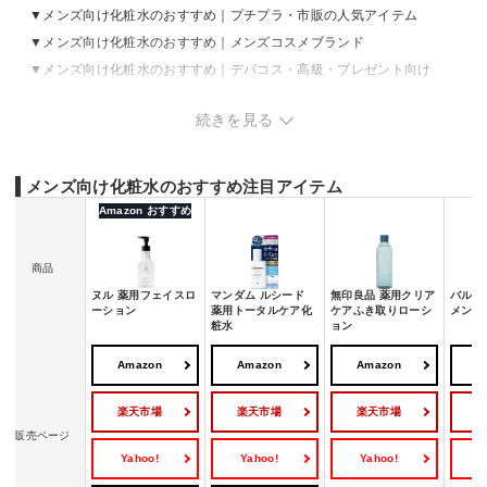
メンズ向け化粧水のおすすめ｜プチプラ・市販の人気アイテム
メンズ向け化粧水のおすすめ｜メンズコスメブランド
メンズ向け化粧水のおすすめ｜デパコス・高級・プレゼント向け
メンズ化粧水の売れ筋ランキングをチェック
続きを見る
メンズのスキンケア手順と化粧水の効果的な使い方
手軽にスキンケアしたいならオールインワン化粧品もおすすめ
メンズ向け化粧水のおすすめ注目アイテム
Amazon おすすめ
商品
ヌル 薬用フェイスロ
マンダム ルシード
無印良品 薬用クリア
バルク
ーション
薬用トータルケア化
ケアふき取りローシ
メンズ
粧水
ョン
Amazon
Amazon
Amazon
A
楽天市場
楽天市場
楽天市場
販売ページ
Yahoo!
Yahoo!
Yahoo!
Y