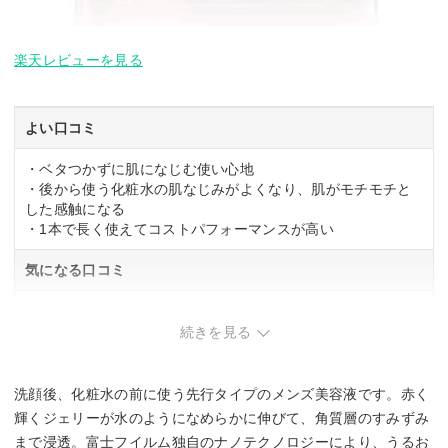
楽天レビューを見る
よい口コミ
・ベタつかずに肌になじむ使い心地
・後から使う化粧水の肌なじみがよくなり、肌がモチモチと
した感触になる
・1本で長く使えてコストパフォーマンスが高い
気になる口コミ
・美容液としては価格が高めで、継続購入に負担を感じる場
合がある
続きを見る
洗顔後、化粧水の前に使う先行タイプのメンズ美容液です。赤く
輝くジェリーが水のようになめらかに伸びて、角質層のすみずみ
まで浸透。富士フイルム独自のナノテクノロジーにより、うるお