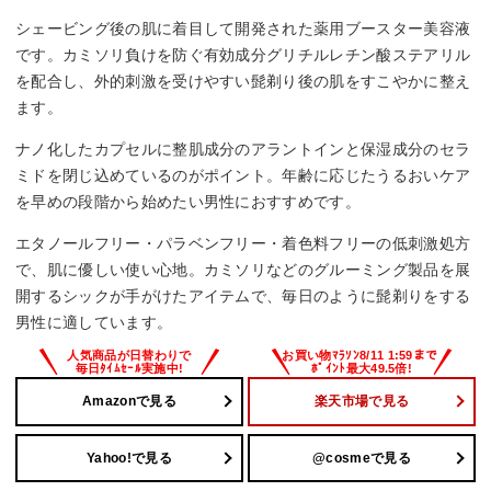
合がある
シェービング後の肌に着目して開発された薬用ブースター美容液
です。カミソリ負けを防ぐ有効成分グリチルレチン酸ステアリル
を配合し、外的刺激を受けやすい髭剃り後の肌をすこやかに整え
ます。
ナノ化したカプセルに整肌成分のアラントインと保湿成分のセラ
ミドを閉じ込めているのがポイント。年齢に応じたうるおいケア
を早めの段階から始めたい男性におすすめです。
エタノールフリー・パラベンフリー・着色料フリーの低刺激処方
で、肌に優しい使い心地。カミソリなどのグルーミング製品を展
開するシックが手がけたアイテムで、毎日のように髭剃りをする
男性に適しています。
Amazonで見る
楽天市場で見る
Yahoo!で見る
@cosmeで見る