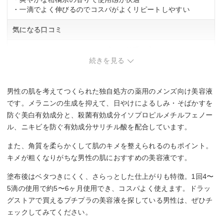
・一滴でよく伸びるのでコスパがよくリピートしやすい
気になる口コミ
・オイルっぽいぬめっとした感触が苦手な方もいる
・即効性を求める方には効果を実感しにくい場合がある
続きを見る
男性の肌を考えてつくられた独自処方の薬用のメンズ向け美容液
です。メラニンの生成を抑えて、日やけによるしみ・そばかすを
防ぐ美白有効成分と、殺菌有効成分イソプロピルメチルフェノー
ル、ニキビを防ぐ有効成分サリチル酸を配合しています。
また、角質を柔らかくして肌のキメを整えられるのもポイント。
キメが粗くなりがちな男性の肌におすすめの美容液です。
塗布後はベタつきにくく、さらっとした仕上がりも特徴。1回4〜
5滴の使用で約5〜6ヶ月使用でき、コスパよく使えます。ドラッ
グストアで買えるプチプラの美容液を探している男性は、ぜひチ
ェックしてみてください。