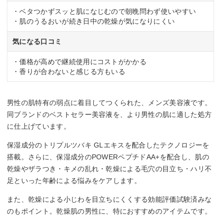
・ベタつかずスッと肌になじむので朝晩問わず使いやすい
・肌のうるおいが続き日中の乾燥が気になりにくい
気になる口コミ
・価格が高めで継続使用にコストがかかる
・香りが合わないと感じる方もいる
男性の肌特有の弱点に着目してつくられた、メンズ美容液です。
同ブランドのベストセラー美容液を、より男性の肌に適した処方
に仕上げています。
保湿成分のトリプルツバキ GLエキスを配合したテクノロジーを
搭載。さらに、保湿成分のPOWERペプチドAA+を配合し、肌の
乾燥やザラつき・キメの乱れ・乾燥による毛穴の目立ち・ハリ不
足といった年齢による悩みをケアします。
また、乾燥による小じわを目立ちにくくする効能評価試験済みな
のもポイント。乾燥肌の男性に、特におすすめのアイテムです。