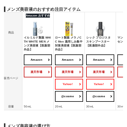
メンズ美容液のおすすめ注目アイテム
Amazon おすすめ
商品
イルミルド製薬 WHI
ロート製薬 メラノC
シック プロジスタ
マンダム
TH WHITE MEN メ
C Men 薬用しみ集中
スキンブースター
セント
ンズ美容液【医薬部
対策美容液【医薬部
【医薬部外品】
外品】
外品】
Amazon
Amazon
Amazon
A
楽天市場
楽天市場
楽天市場
販売ページ
Yahoo!
Yahoo!
@cosme
@cosme
容量
50mL
20mL
30mL
30mL
メンズ美容液の選び方