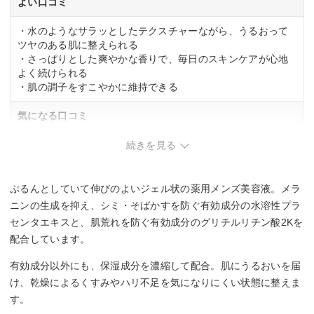
よい口コミ
・水のようなサラッとしたテクスチャーながら、うるおって
ツヤのある肌に整えられる
・さっぱりとした爽やかな香りで、毎日のスキンケアが心地
よく続けられる
・肌の調子をすこやかに維持できる
気になる口コミ
・美容液を使う習慣がない方には、スキンケアのステップが
続きを見る
増えることに戸惑いを感じる場合がある
ぷるんとしていて伸びのよいジェル状の薬用メンズ美容液。メラ
ニンの生成を抑え、シミ・そばかすを防ぐ有効成分の水溶性プラ
センタエキスと、肌荒れを防ぐ有効成分のグリチルリチン酸2Kを
配合しています。
有効成分以外にも、保湿成分を濃縮して配合。肌にうるおいを届
け、乾燥によるくすみやハリ不足を気になりにくい状態に整えま
す。