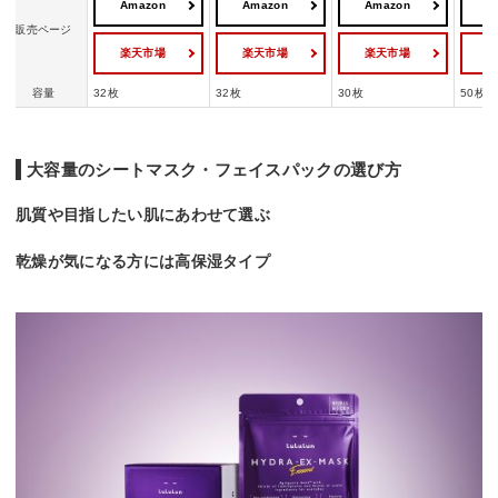
Amazon
Amazon
Amazon
A
販売ページ
楽天市場
楽天市場
楽天市場
容量
32枚
32枚
30枚
50枚
大容量のシートマスク・フェイスパックの選び方
肌質や目指したい肌にあわせて選ぶ
乾燥が気になる方には高保湿タイプ