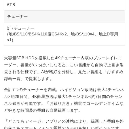
6TB
チューナー
計7チューナー
(地/BS/110/BS4K/110度CS4Kx2、地/BS/110×4、地上D専用
x1)
大容量6TB HDDを搭載した4Kチューナー内蔵のブルーレイレコ
ーダー。容量がいっぱいになると、古い番組から自動で上書き消
去される仕様です。AIが嗜好を分析し、見たい番組を「おすすめ
録画一覧」で提案します。
合計7つのチューナーを内蔵。ハイビジョン放送は最大4チャンネ
ル×約28日間、4K衛星放送は最大1チャンネル×約7日間のチャン
ネル録画が可能です。「お録りおき」機能でゴールデンタイムな
ど好きな時間帯の番組も自動録画します。
「どこでもディーガ」アプリとの連携により、録画した番組を外
出先でもスマートフォンで視聴できるのも嬉しいポイントです。