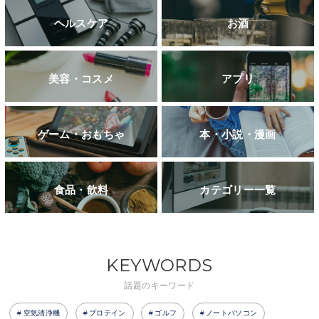
ヘルスケア
お酒
美容・コスメ
アプリ
ゲーム・おもちゃ
本・小説・漫画
食品・飲料
カテゴリー一覧
KEYWORDS
話題のキーワード
空気清浄機
プロテイン
ゴルフ
ノートパソコン