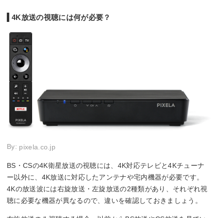
4K放送の視聴には何が必要？
By:
pixela.co.jp
BS・CSの4K衛星放送の視聴には、4K対応テレビと4Kチューナ
ー以外に、4K放送に対応したアンテナや宅内機器が必要です。
4Kの放送波には右旋放送・左旋放送の2種類があり、それぞれ視
聴に必要な機器が異なるので、違いを確認しておきましょう。