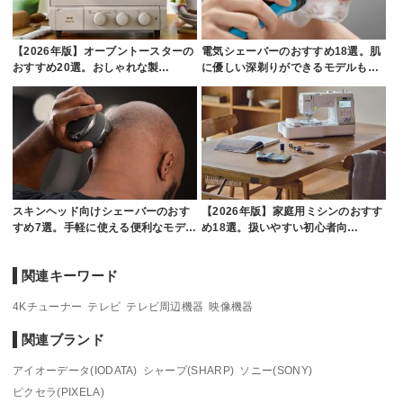
【2026年版】オーブントースターの
電気シェーバーのおすすめ18選。肌
おすすめ20選。おしゃれな製…
に優しい深剃りができるモデルも…
スキンヘッド向けシェーバーのおす
【2026年版】家庭用ミシンのおすす
すめ7選。手軽に使える便利なモデ…
め18選。扱いやすい初心者向…
関連キーワード
4Kチューナー
テレビ
テレビ周辺機器
映像機器
関連ブランド
アイオーデータ(IODATA)
シャープ(SHARP)
ソニー(SONY)
ピクセラ(PIXELA)