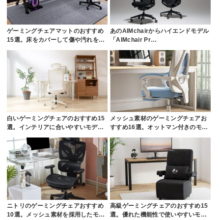
ゲーミングチェアマットのおすすめ
あのAIMchairからハイエンドモデル
15選。床をカバーして傷や汚れを…
「AIMchair Pr…
白いゲーミングチェアのおすすめ15
メッシュ素材のゲーミングチェアお
選。インテリアに合いやすいモデ…
すすめ16選。オットマン付きのモ…
ニトリのゲーミングチェアおすすめ
高級ゲーミングチェアのおすすめ15
10選。メッシュ素材を採用したモ…
選。優れた機能性で使いやすいモ…