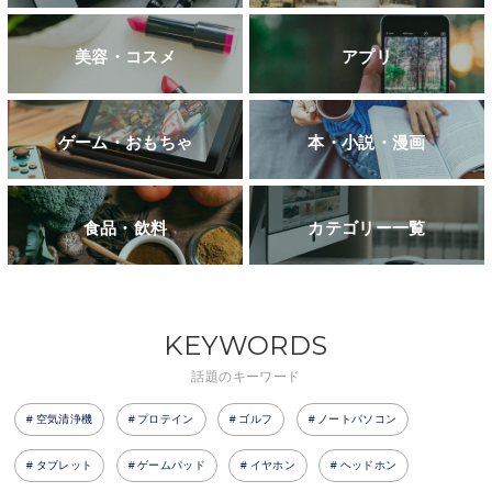
美容・コスメ
アプリ
ゲーム・おもちゃ
本・小説・漫画
食品・飲料
カテゴリー一覧
KEYWORDS
話題のキーワード
空気清浄機
プロテイン
ゴルフ
ノートパソコン
タブレット
ゲームパッド
イヤホン
ヘッドホン