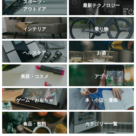
スポーツ・
最新テクノロジー
アウトドア
インテリア
乗り物
ヘルスケア
お酒
美容・コスメ
アプリ
ゲーム・おもちゃ
本・小説・漫画
食品・飲料
カテゴリー一覧