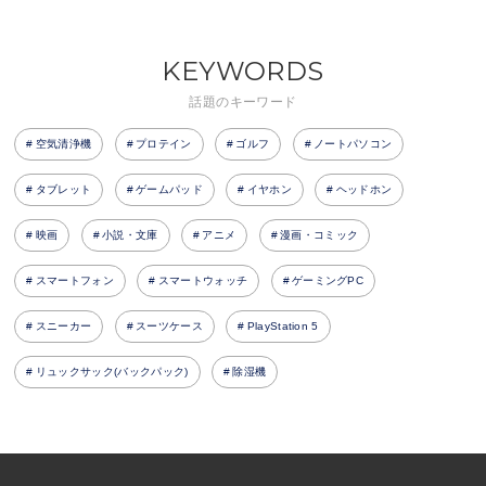
KEYWORDS
話題のキーワード
空気清浄機
プロテイン
ゴルフ
ノートパソコン
タブレット
ゲームパッド
イヤホン
ヘッドホン
映画
小説・文庫
アニメ
漫画・コミック
スマートフォン
スマートウォッチ
ゲーミングPC
スニーカー
スーツケース
PlayStation 5
リュックサック(バックパック)
除湿機