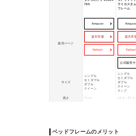
785
ライカスタ
フレーム
Amazon
Amazo
楽天市場
楽天市
販売ページ
Yahoo!
Yahoo
公式販売サ
シングル
シングル
セミダブル
セミダブル
サイズ
ダブル
ダブル
クイーン
クイーン
キング
高さ
71cm
15.8～35.3 
フレーム、
ヘッドボード：集成
ットフォー
材（パイン）
ン材
フレーム・脚：無垢
センターレ
素材
材（パイン）
具：
ベッドフレームのメリット
すのこ：LVB
金属に亜鉛
塗装：ラッカー塗装
（サンドブ