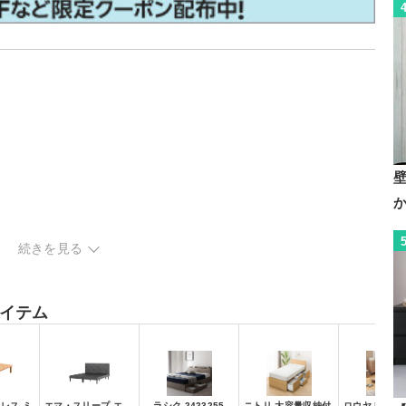
プル
続きを見る
付き・棚付き
ベッド・フロアベッド
ク
イテム
レス ミ
エマ・スリープ エ
ラシク 2423255
ニトリ 大容量収納付
ロウヤ F909 G