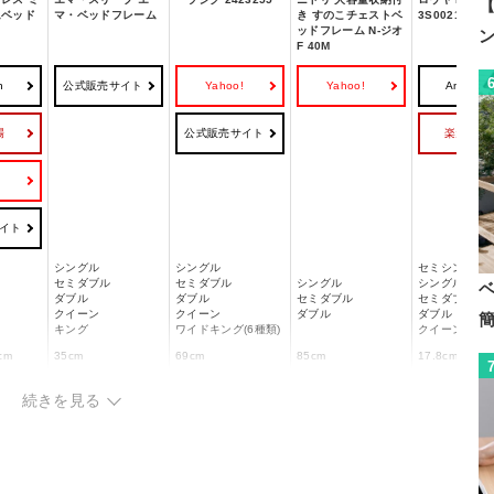
【
ムベッド
マ・ベッドフレーム
き すのこチェストベ
3S0021
ッドフレーム N-ジオ
F 40M
n
公式販売サイト
Yahoo!
Yahoo!
Amazon
場
公式販売サイト
楽天市場
!
イト
シングル
シングル
セミシングル
セミダブル
セミダブル
シングル
シングル
ダブル
ダブル
セミダブル
セミダブル
クイーン
クイーン
ダブル
ダブル
キング
ワイドキング(6種類)
クイーン
cm
35cm
69cm
85cm
17.8cm
ベース：ポリエステ
脚、プラ
続きを見る
ル
ム：パイ
金属フレーム
合板パネル
ール、金
ヘッドボード
合成樹脂化粧パーテ
プリント紙化粧繊維
プリント紙化
ポリエステル
ィクルボード
板
板
メッキ
金属フレーム
ラスト加
フレーム詰め物