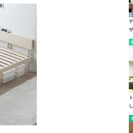
足：プラスチック木
材
シングル：120kg
250kg
セミダブル、ダブ
ー
約100kg
ル：200kg