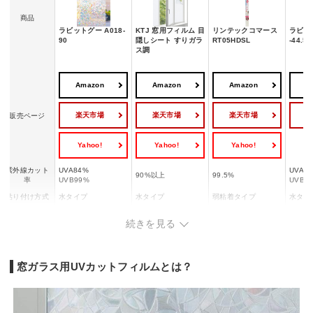
商品
ラビットグー A018-
KTJ 窓用フィルム 目
リンテックコマース
ラビット
90
隠しシート すりガラ
RT05HDSL
-44.5
ス調
Amazon
Amazon
Amazon
A
楽天市場
楽天市場
楽天市場
販売ページ
Yahoo!
Yahoo!
Yahoo!
紫外線カット
UVA84%
UVA8
90%以上
99.5%
率
UVB99%
UVB9
貼り付け方式
水タイプ
水タイプ
弱粘着タイプ
水タイ
目隠し機能
◯
◯
ー
◯
続きを見る
遮熱・断熱機
ー
◯
ー
◯
能
飛散防止機能
◯
◯
ー
◯
窓ガラス用UVカットフィルムとは？