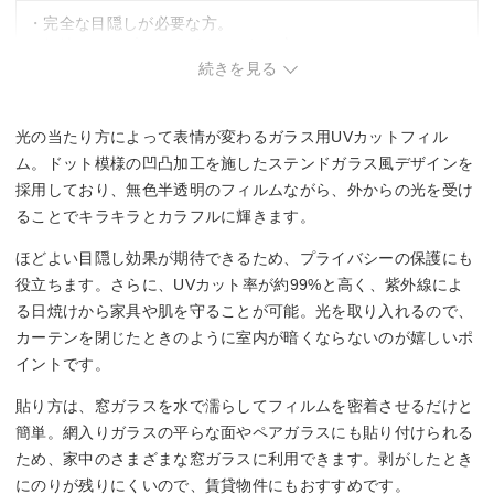
・完全な目隠しが必要な方。
・無地のシンプルなデザインを好む方。
続きを見る
光の当たり方によって表情が変わるガラス用UVカットフィル
ム。ドット模様の凹凸加工を施したステンドガラス風デザインを
採用しており、無色半透明のフィルムながら、外からの光を受け
ることでキラキラとカラフルに輝きます。
ほどよい目隠し効果が期待できるため、プライバシーの保護にも
役立ちます。さらに、UVカット率が約99%と高く、紫外線によ
る日焼けから家具や肌を守ることが可能。光を取り入れるので、
カーテンを閉じたときのように室内が暗くならないのが嬉しいポ
イントです。
貼り方は、窓ガラスを水で濡らしてフィルムを密着させるだけと
簡単。網入りガラスの平らな面やペアガラスにも貼り付けられる
ため、家中のさまざまな窓ガラスに利用できます。剥がしたとき
にのりが残りにくいので、賃貸物件にもおすすめです。