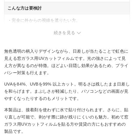
こんな方は要検討
・完全に外からの視線を遮りたい方。
・昼夜を問わず高い目隠し効果が必須の方。
続きを見る
無色透明の柄入りデザインながら、日差しが当たることで虹色に
見える窓ガラス用UVカットフィルムです。光の強さによって見
え方が異なるのが特徴。ほどよい目隠し効果があるため、プライ
バシー対策も行えます。
UVAを84%、UVBを99% 以上カット。明るさは残したまま日差し
を和らげます。まぶしさが軽減したり、パソコンなどの画面が見
やすくなったりするのもメリットです。
本製品は、接着剤を使わずに水で貼り付けられます。さらに、貼
り直しが可能で、剥がす際に跡が残りにくいのも魅力。初めて窓
ガラス用UVカットフィルムを貼る方や賃貸の方にもおすすめの
製品です。