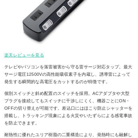
楽天レビューを見る
テレビやパソコンを落雷被害から守る雷サージ対応タップ。最大
サージ電圧12500Vの高性能吸収素子を内蔵し、誘導雷によって
発生する瞬間的な高電圧をカットするのが特徴です。
個別スイッチと斜め配置のスイッチを採用。ACアダプタや大型
プラグを接続してもスイッチに干渉しにくく、機器ごとにON・
OFFの切り替えが可能です。差込口にはほこり防止シャッターを
搭載し、トラッキング現象による火災やいたずらによる感電事故
を防止できます。
耐熱性に優れたユリア樹脂の二重構造により、発熱時にも融解し