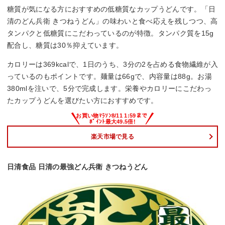
糖質が気になる方におすすめの低糖質なカップうどんです。「日
清のどん兵衛 きつねうどん」の味わいと食べ応えを残しつつ、高
タンパクと低糖質にこだわっているのが特徴。タンパク質を15g
配合し、糖質は30％抑えています。
カロリーは369kcalで、1日のうち、3分の2を占める食物繊維が入
っているのもポイントです。麺量は66gで、内容量は88g。お湯
380mlを注いで、5分で完成します。栄養やカロリーにこだわっ
たカップうどんを選びたい方におすすめです。
楽天市場で見る
日清食品 日清の最強どん兵衛 きつねうどん