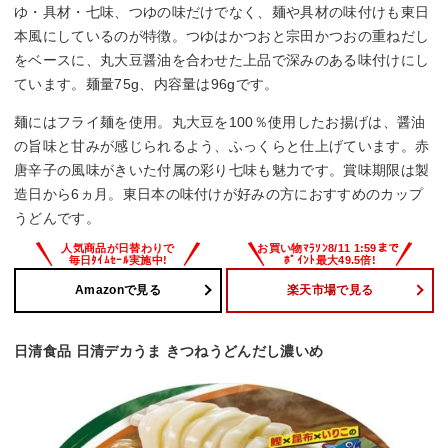
ゆ・具材・七味、つゆの味だけでなく、麺や具材の味付けも東日
本風にしているのが特徴。つゆはかつおと宗田かつおの重ねだし
をベースに、丸大豆醤油を合わせた上品で深みのある味付けにし
ています。麺量75g、内容量は96gです。
麺にはフライ麺を使用。丸大豆を100％使用したお揚げは、醤油
の旨味と甘みが感じられるよう、ふっくらと仕上げています。赤
唐辛子の風味がきいた付属の彩り七味も魅力です。賞味期限は製
造日から6ヵ月。東日本の味付けが好みの方におすすめのカップ
うどんです。
Amazonで見る
楽天市場で見る
日清食品 日清デカうま きつねうどんだし濃いめ