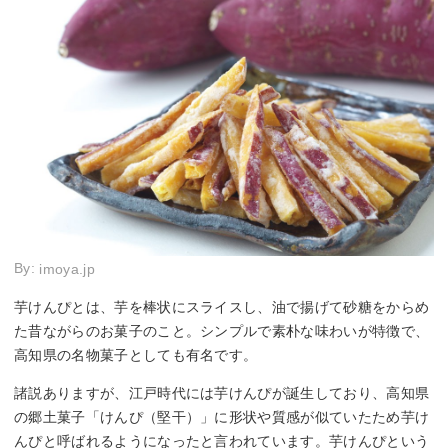
By:
imoya.jp
芋けんぴとは、芋を棒状にスライスし、油で揚げて砂糖をからめ
た昔ながらのお菓子のこと。シンプルで素朴な味わいが特徴で、
高知県の名物菓子としても有名です。
諸説ありますが、江戸時代には芋けんぴが誕生しており、高知県
の郷土菓子「けんぴ（堅干）」に形状や質感が似ていたため芋け
んぴと呼ばれるようになったと言われています。芋けんぴという