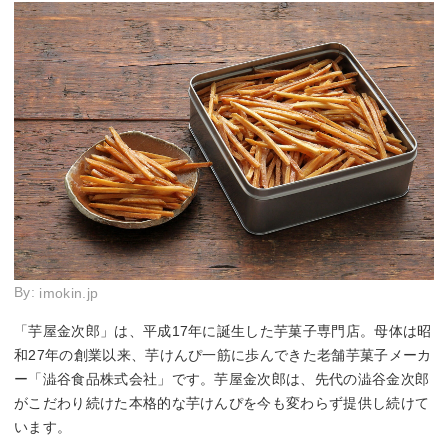
By:
imokin.jp
「芋屋金次郎」は、平成17年に誕生した芋菓子専門店。母体は昭
和27年の創業以来、芋けんぴ一筋に歩んできた老舗芋菓子メーカ
ー「澁谷食品株式会社」です。芋屋金次郎は、先代の澁谷金次郎
がこだわり続けた本格的な芋けんぴを今も変わらず提供し続けて
います。