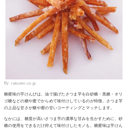
By:
rakuten.co.jp
糖蜜味の芋けんぴは、油で揚げたさつま芋を白砂糖・黒糖・オリ
ゴ糖などの糖や蜜でからめて味付けしているのが特徴。さつま芋
の上品な甘さが糖や蜜の甘いコーティングとマッチします。
なかには、糖度が高いさつま芋の濃厚な甘みを生かすために、砂
糖の使用をできるだけ抑えて味付けしたモノも。糖蜜味は芋けん