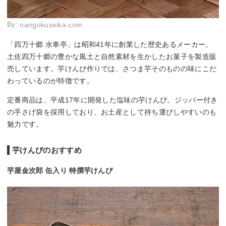
By:
nangokuseika.com
「四万十郷 水車亭」は昭和41年に創業した歴史あるメーカー。
土佐四万十郷の豊かな風土と自然素材を生かしたお菓子を製造販
売しています。芋けんぴ作りでは、さつま芋そのものの味にこだ
わっているのが特徴です。
定番商品は、平成17年に開発した塩味の芋けんぴ。ジッパー付き
の手さげ袋を採用しており、お土産として持ち運びしやすいのも
魅力です。
芋けんぴのおすすめ
芋屋金次郎 缶入り 特撰芋けんぴ