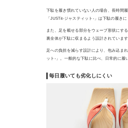
下駄を履き慣れていない人の場合、長時間
「JUSTit-ジャスティット-」は下駄の
また、足を載せる部分をウェーブ形状にす
裏全体が下駄に収まるよう設計されていま
足への負担を減らす設計により、包み込まれる
ット-」。一般的な下駄に比べ、日常的に履
毎日履いても劣化しにくい