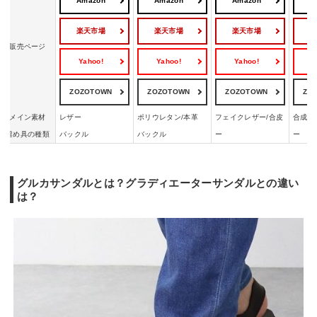
Amazon
Amazon
Amazon
A
楽天市場
楽天市場
楽天市場
販売ページ
Yahoo!
Yahoo!
Yahoo!
Y
ZOZOTOWN
ZOZOTOWN
ZOZOTOWN
ZO
メイン素材
レザー
ポリウレタン/本革
フェイクレザー/合皮
合成皮
留め具の種類
バックル
バックル
ー
ー
グルカサンダルとは？グラディエーターサンダルとの違い
は？