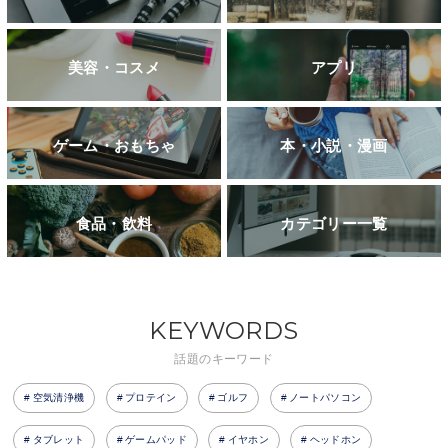
美容・コスメ
アプリ
ゲーム・おもちゃ
本・小説・漫画
食品・飲料
カテゴリー一覧
KEYWORDS
話題のキーワード
空気清浄機
プロテイン
ゴルフ
ノートパソコン
タブレット
ゲームパッド
イヤホン
ヘッドホン