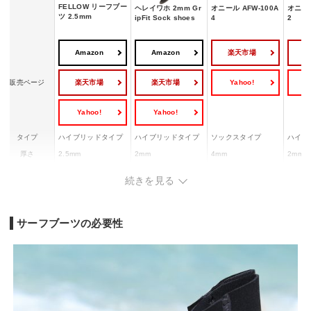
FELLOW リーフブー
ヘレイワホ 2mm Gr
オニール AFW-100A
オニール
ツ 2.5mm
ipFit Sock shoes
4
2
Amazon
Amazon
楽天市場
楽天市場
楽天市場
Yahoo!
Y
販売ページ
Yahoo!
Yahoo!
タイプ
ハイブリッドタイプ
ハイブリッドタイプ
ソックスタイプ
ハイブ
厚さ
2.5mm
2mm
4mm
2mm
つま先形状
先割れ
先割れ
先丸
先割れ
続きを見る
本体:特殊エアプレー
本体:4mm厚ウルトラ
本体:
ン生地
フレックスフォーム
素材
側面:2mm DURAflex
ドフォ
ソール:スパイダーグ
ソール:グリップソー
ソール
リップソール
ル
サーフブーツの必要性
サイズ展開
22～29cm
22～28cm
25～28cm
23～2