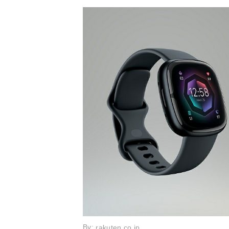
By:
rakuten.co.jp