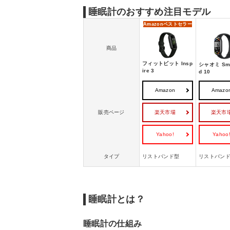
睡眠計の売れ筋ランキングをチェック
睡眠計のおすすめ注目モデル
Amazon
ベストセラー
商品
フィットビット Insp
シャオミ Sma
ire 3
d 10
Amazon
Amazo
楽天市場
楽天市
販売ページ
Yahoo!
Yahoo
タイプ
リストバンド型
リストバン
睡眠計とは？
睡眠計の仕組み