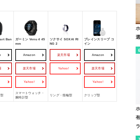
rt Ban
ガーミン Venu 4 45
ソクサイ SOXAI RI
ブレインスリープ コ
mm
NG 2
イン
n
Amazon
楽天市場
Amazon
場
楽天市場
Yahoo!
楽天市場
!
Yahoo!
Yahoo!
スマートウォッチ・
ド型
リング・指輪型
クリップ型
腕時計型