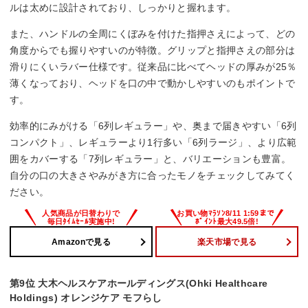
ルは太めに設計されており、しっかりと握れます。
また、ハンドルの全周にくぼみを付けた指押さえによって、どの
角度からでも握りやすいのが特徴。グリップと指押さえの部分は
滑りにくいラバー仕様です。従来品に比べてヘッドの厚みが25％
薄くなっており、ヘッドを口の中で動かしやすいのもポイントで
す。
効率的にみがける「6列レギュラー」や、奥まで届きやすい「6列
コンパクト」、レギュラーより1行多い「6列ラージ」、より広範
囲をカバーする「7列レギュラー」と、バリエーションも豊富。
自分の口の大きさやみがき方に合ったモノをチェックしてみてく
ださい。
Amazonで見る
楽天市場で見る
第9位 大木ヘルスケアホールディングス(Ohki Healthcare
Holdings) オレンジケア モフらし