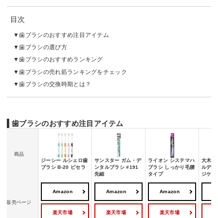
目次
歯ブラシのおすすめ注目アイテム
歯ブラシの選び方
歯ブラシのおすすめランキング
歯ブラシの売れ筋ランキングをチェック
歯ブラシの交換時期とは？
歯ブラシのおすすめ注目アイテム
商品
ジーシー ルシェロ歯
サンスター ガム・デ
ライオン システマハ
大木ヘ
ブラシ B-20 ピセラ
ンタルブラシ #191
ブラシ しっかり毛腰
ルディ
先細
タイプ
ジケア
Amazon
Amazon
Amazon
A
販売ページ
楽天市場
楽天市場
楽天市場