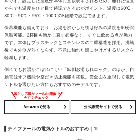
ルです。設定した温度が本体に直接表示されるため、離れた位置
からでも温度をひと目で確認できるのがポイント。温度は60℃・
転倒湯漏れ防止
80℃・90℃・95℃・100℃の5段階で設定できます。
○
保温機能も備えており、お湯を沸かした後は好みの温度を60分間
保温可能。2杯目も沸かし直す必要なく、すぐに飲める点が魅力
蓋の取り外し
です。本体はプラスチックとステンレスの二重構造を採用。沸騰
後でも外側が熱くならず、不意に触れた際にやけどするリスクを
○
軽減します。
倒れてもお湯がこぼれにくい「転倒お湯もれロック」のほか、自
動電源オフ機能や空だき防止機能も搭載。安全面を重視して電気
ケトルを選びたい方にもおすすめのモデルです。
Amazonで見る
公式販売サイトで見る
ティファールの電気ケトルのおすすめ｜1L