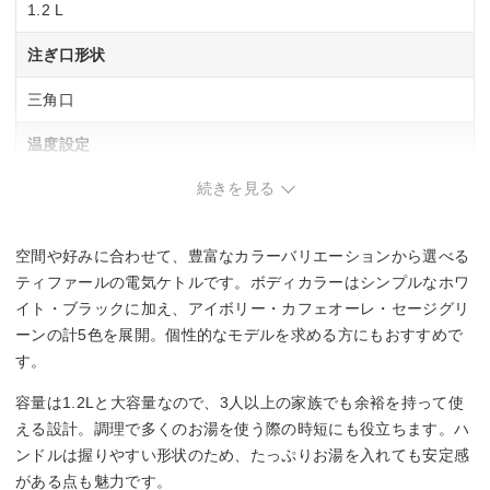
1.2 L
注ぎ口形状
三角口
温度設定
続きを見る
–
保温機能
空間や好みに合わせて、豊富なカラーバリエーションから選べる
–
ティファールの電気ケトルです。ボディカラーはシンプルなホワ
イト・ブラックに加え、アイボリー・カフェオーレ・セージグリ
転倒湯漏れ防止
ーンの計5色を展開。個性的なモデルを求める方にもおすすめで
す。
○
容量は1.2Lと大容量なので、3人以上の家族でも余裕を持って使
蓋の取り外し
える設計。調理で多くのお湯を使う際の時短にも役立ちます。ハ
ンドルは握りやすい形状のため、たっぷりお湯を入れても安定感
○
がある点も魅力です。