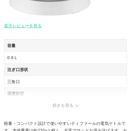
楽天レビューを見る
容量
0.8 L
注ぎ口形状
三角口
温度設定
続きを見る
–
保温機能
軽量・コンパクト設計で使いやすいティファールの電気ケトルで
–
す。本体重量は約770gと軽く、片手でサッとお湯を注げます。カ