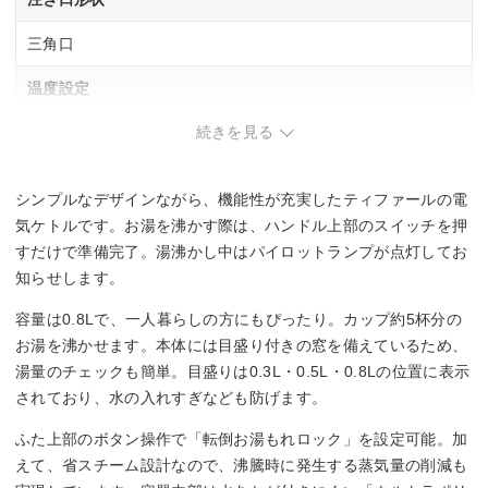
三角口
温度設定
続きを見る
–
保温機能
シンプルなデザインながら、機能性が充実したティファールの電
–
気ケトルです。お湯を沸かす際は、ハンドル上部のスイッチを押
すだけで準備完了。湯沸かし中はパイロットランプが点灯してお
転倒湯漏れ防止
知らせします。
○
容量は0.8Lで、一人暮らしの方にもぴったり。カップ約5杯分の
お湯を沸かせます。本体には目盛り付きの窓を備えているため、
蓋の取り外し
湯量のチェックも簡単。目盛りは0.3L・0.5L・0.8Lの位置に表示
されており、水の入れすぎなども防げます。
○
ふた上部のボタン操作で「転倒お湯もれロック」を設定可能。加
えて、省スチーム設計なので、沸騰時に発生する蒸気量の削減も