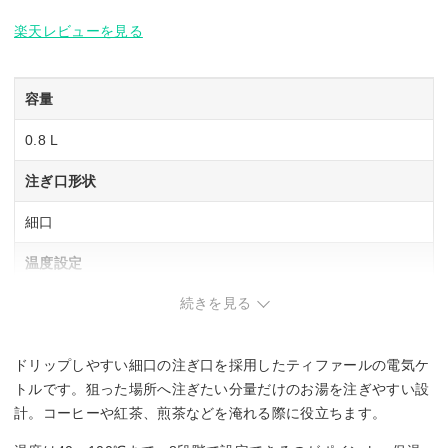
楽天レビューを見る
容量
0.8 L
注ぎ口形状
細口
温度設定
続きを見る
8段階(100℃/95℃/90℃/85℃/80℃/70℃/60℃/40℃)
保温機能
ドリップしやすい細口の注ぎ口を採用したティファールの電気ケ
7段階(95℃/90℃/85℃/80℃/70℃/60℃/40℃)
トルです。狙った場所へ注ぎたい分量だけのお湯を注ぎやすい設
計。コーヒーや紅茶、煎茶などを淹れる際に役立ちます。
転倒湯漏れ防止