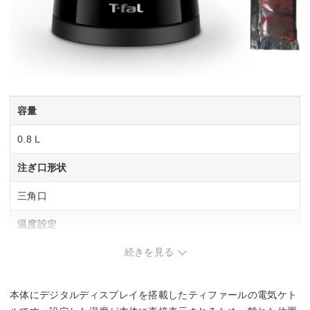
容量
0.8 L
注ぎ口形状
三角口
温度設定
続きを見る
5段階(100℃/95℃/90℃/80℃/60℃)
保温機能
本体にデジタルディスプレイを搭載したティファールの電気ケト
4段階(95℃/90℃/80℃/60℃)