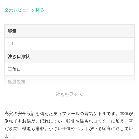
楽天レビューを見る
容量
1 L
注ぎ口形状
三角口
温度設定
続きを見る
–
保温機能
充実の安全設計を備えたティファールの電気ケトルです。本体が
–
倒れてもお湯がこぼれにくい「転倒お湯もれロック」に加え、空
だき防止機能も搭載。小さい子供やペットがいる家庭に適してい
転倒湯漏れ防止
ます。