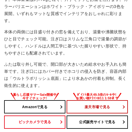
ラーバリエーションはホワイト・ブラック・アイボリーの3色を
転倒湯漏れ防止
展開。いずれもマットな質感でインテリアをおしゃれに彩りま
す。
○
本体の両側には目盛り付きの窓を備えており、湯量や沸騰状態を
蓋の取り外し
ひと目でチェック可能。注ぎ口はスリムな三角口で湯量の調節が
しやすく、ハンドルは人間工学に基づいた握りやすい形状で、持
○
ちやすさにも配慮されています。
ふたは取り外し可能で、開口部が大きいため給水やお手入れも簡
単です。注ぎ口にはカバー付きでホコリの侵入を防ぎ、容器内部
は「ウルトラポリッシュ底面」により水あかの付着も抑制。長く
衛生的に使えます。
Amazonで見る
楽天市場で見る
ビックカメラで見る
公式販売サイトで見る