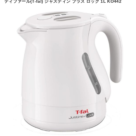
ティファール(T-fal) ジャスティン プラス ロック 1L KO442