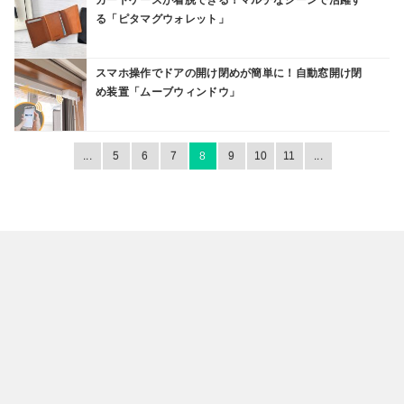
カードケースが着脱できる！マルチなシーンで活躍す
る「ピタマグウォレット」
スマホ操作でドアの開け閉めが簡単に！自動窓開け閉
め装置「ムーブウィンドウ」
...
5
6
7
8
9
10
11
...