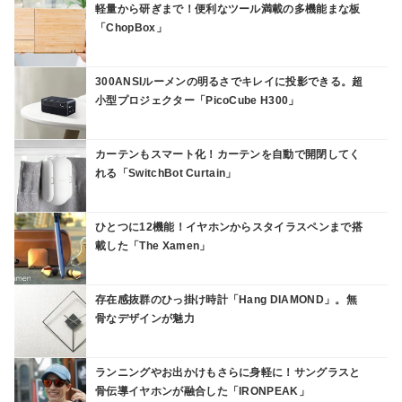
軽量から研ぎまで！便利なツール満載の多機能まな板
「ChopBox」
300ANSIルーメンの明るさでキレイに投影できる。超
小型プロジェクター「PicoCube H300」
カーテンもスマート化！カーテンを自動で開閉してく
れる「SwitchBot Curtain」
ひとつに12機能！イヤホンからスタイラスペンまで搭
載した「The Xamen」
存在感抜群のひっ掛け時計「Hang DIAMOND」。無
骨なデザインが魅力
ランニングやお出かけもさらに身軽に！サングラスと
骨伝導イヤホンが融合した「IRONPEAK」