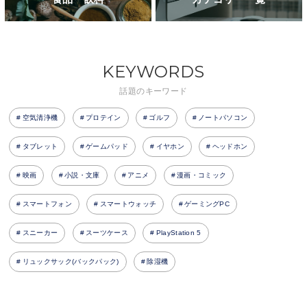
KEYWORDS
話題のキーワード
空気清浄機
プロテイン
ゴルフ
ノートパソコン
タブレット
ゲームパッド
イヤホン
ヘッドホン
映画
小説・文庫
アニメ
漫画・コミック
スマートフォン
スマートウォッチ
ゲーミングPC
スニーカー
スーツケース
PlayStation 5
リュックサック(バックパック)
除湿機