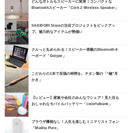
どんなボトルもスピーカーに変身！コンパクトな
Bluetoothスピーカー「Cork 2 Wireless Speaker」
SAKIDORI Storeの注目プロジェクトをピックアッ
プ。魅力的なアイテムが勢揃い
クルっと丸められる！スピーカー搭載のBluetoothキ
ーボード「Gotype」
こだわりの1本で至福の時間を。チタン製の「“極”耳
かき」
【レビュー】家族や会社のみんなでシェア！見た目も
おしゃれなモバイルバッテリー「colorfulbank」
ブラウザ機能なし！人生を楽しむミニマリストフォン
「Mudita Pure」