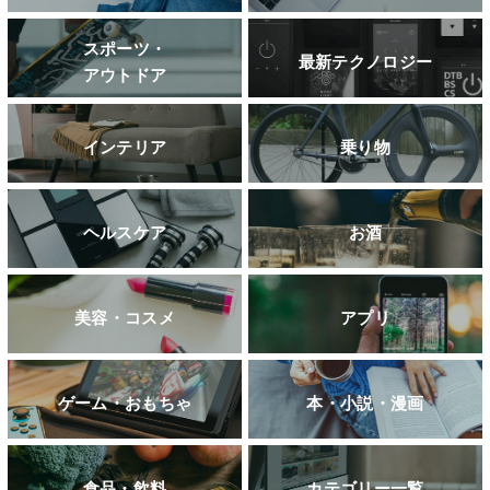
スポーツ・
最新テクノロジー
アウトドア
インテリア
乗り物
ヘルスケア
お酒
美容・コスメ
アプリ
ゲーム・おもちゃ
本・小説・漫画
食品・飲料
カテゴリー一覧