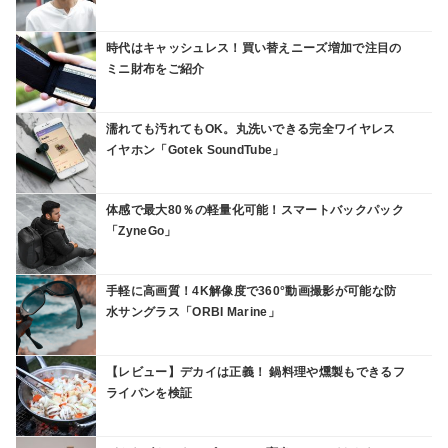
時代はキャッシュレス！買い替えニーズ増加で注目の
ミニ財布をご紹介
濡れても汚れてもOK。丸洗いできる完全ワイヤレス
イヤホン「Gotek SoundTube」
体感で最大80％の軽量化可能！スマートバックパック
「ZyneGo」
手軽に高画質！4K解像度で360°動画撮影が可能な防
水サングラス「ORBI Marine」
【レビュー】デカイは正義！ 鍋料理や燻製もできるフ
ライパンを検証