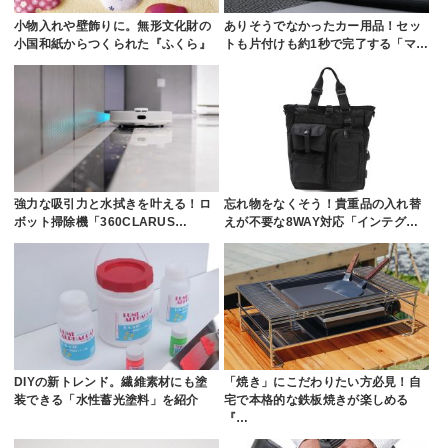
小物入れや壁飾りに。無形文化財の
ありそうでなかったカー用品！セッ
小国和紙からつくられた『ふくら』
トも片付けも約1秒で完了する「マ…
強力な吸引力と水拭きを叶える！ロ
忘れ物をなくそう！貴重品の入れ替
ボット掃除機「360CLARUS…
えが不要な8WAY対応「インテグ…
DIYの新トレンド。繊維素材にも塗
「焼き」にこだわりたい方必見！自
装できる「水性蓄光塗料」を紹介
宅で本格的な鉄板焼きが楽しめる
『…