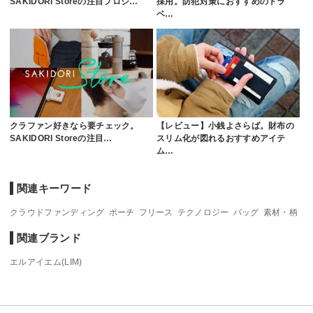
SAKIDORI Storeの注目プロジ…
採用。防犯対策におすすめのトラ
ベ…
クラファン好きなら要チェック。
【レビュー】小銭よさらば。財布の
SAKIDORI Storeの注目…
スリム化が図れるおすすめアイテ
ム…
関連キーワード
クラウドファンディング
ポーチ
フリース
テクノロジー
バッグ
素材・柄
関連ブランド
エルアイエム(LIM)