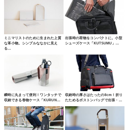
ミニマリストのために生まれた上質
出張時の荷物をコンパクトに。小型
な革小物。シンプルななかに見え
シューズケース「KUTSUMU」…
る…
瞬時に丸まって便利！ワンタッチで
収納時の厚さはたったの8cm！折り
収納できる巻物ケース「KURUN…
たためるボストンバッグで出張・…