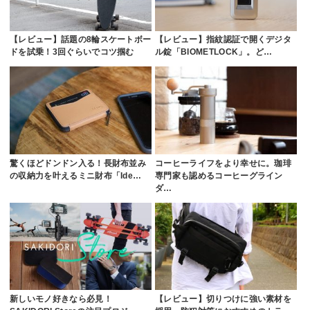
【レビュー】話題の8輪スケートボー
【レビュー】指紋認証で開くデジタ
ドを試乗！3回ぐらいでコツ掴む
ル錠「BIOMETLOCK」。ど…
驚くほどドンドン入る！長財布並み
コーヒーライフをより幸せに。珈琲
の収納力を叶えるミニ財布「Ide…
専門家も認めるコーヒーグライン
ダ…
新しいモノ好きなら必見！
【レビュー】切りつけに強い素材を