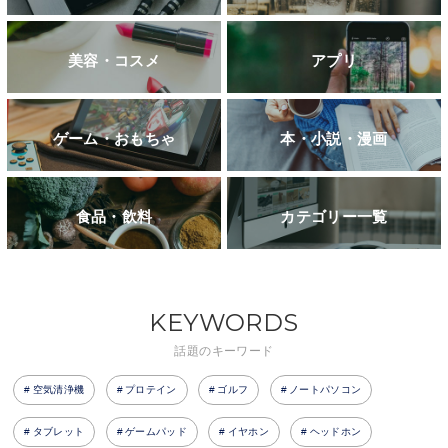
美容・コスメ
アプリ
ゲーム・おもちゃ
本・小説・漫画
食品・飲料
カテゴリー一覧
KEYWORDS
話題のキーワード
空気清浄機
プロテイン
ゴルフ
ノートパソコン
タブレット
ゲームパッド
イヤホン
ヘッドホン