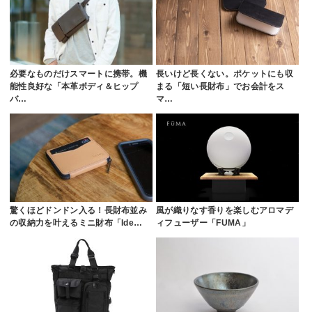
必要なものだけスマートに携帯。機
長いけど長くない。ポケットにも収
能性良好な「本革ボディ＆ヒップ
まる「短い長財布」でお会計をス
バ…
マ…
驚くほどドンドン入る！長財布並み
風が織りなす香りを楽しむアロマデ
の収納力を叶えるミニ財布「Ide…
ィフューザー「FUMA」