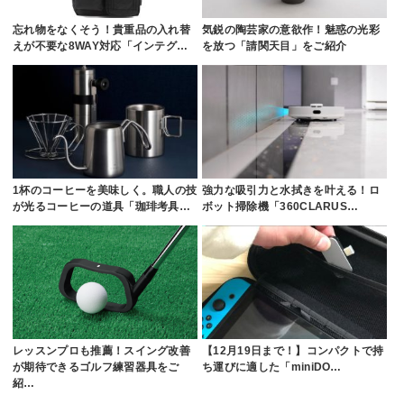
忘れ物をなくそう！貴重品の入れ替
気鋭の陶芸家の意欲作！魅惑の光彩
えが不要な8WAY対応「インテグ…
を放つ「請関天目」をご紹介
1杯のコーヒーを美味しく。職人の技
強力な吸引力と水拭きを叶える！ロ
が光るコーヒーの道具「珈琲考具…
ボット掃除機「360CLARUS…
レッスンプロも推薦！スイング改善
【12月19日まで！】コンパクトで持
が期待できるゴルフ練習器具をご
ち運びに適した「miniDO…
紹…