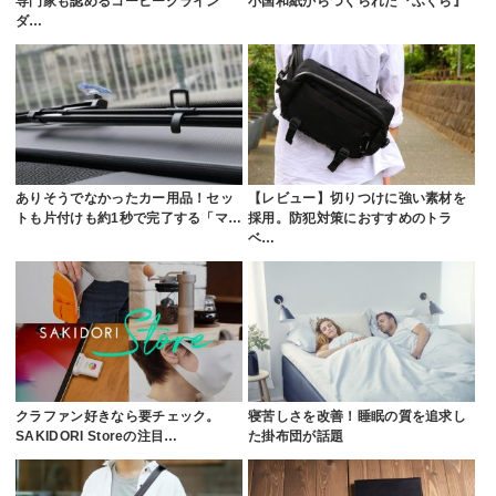
専門家も認めるコーヒーグライン
小国和紙からつくられた『ふくら』
ダ…
ありそうでなかったカー用品！セッ
【レビュー】切りつけに強い素材を
トも片付けも約1秒で完了する「マ…
採用。防犯対策におすすめのトラ
ベ…
クラファン好きなら要チェック。
寝苦しさを改善！睡眠の質を追求し
SAKIDORI Storeの注目…
た掛布団が話題