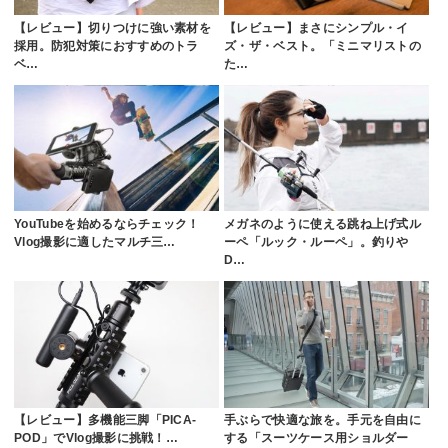
【レビュー】切りつけに強い素材を
【レビュー】まさにシンプル・イ
採用。防犯対策におすすめのトラ
ズ・ザ・ベスト。「ミニマリストの
ベ…
た…
YouTubeを始めるならチェック！
メガネのように使える跳ね上げ式ル
Vlog撮影に適したマルチ三…
ーペ「ルック・ルーペ」。釣りや
D…
【レビュー】多機能三脚「PICA-
手ぶらで快適な旅を。手元を自由に
POD」でVlog撮影に挑戦！…
する「スーツケース用ショルダー