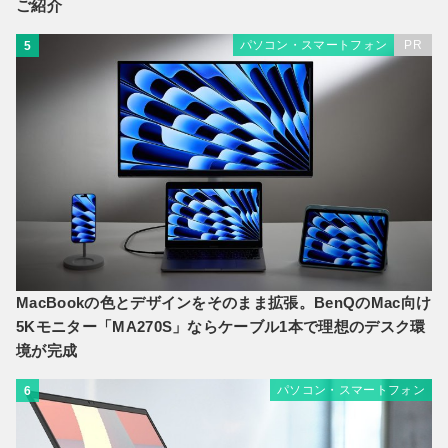
ご紹介
パソコン・スマートフォン
PR
5
MacBookの色とデザインをそのまま拡張。BenQのMac向け
5Kモニター「MA270S」ならケーブル1本で理想のデスク環
境が完成
パソコン・スマートフォン
6