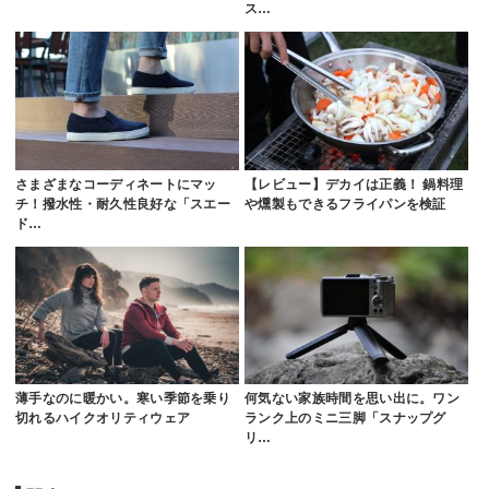
ス…
さまざまなコーディネートにマッ
【レビュー】デカイは正義！ 鍋料理
チ！撥水性・耐久性良好な「スエー
や燻製もできるフライパンを検証
ド…
薄手なのに暖かい。寒い季節を乗り
何気ない家族時間を思い出に。ワン
切れるハイクオリティウェア
ランク上のミニ三脚「スナップグ
リ…