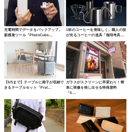
充電時間でデータをバックアップ。
1杯のコーヒーを美味しく。職人の技
新感覚ツール「PhotoCube…
が光るコーヒーの道具「珈琲考具…
【9/5まで】テーブルに椅子が収納で
ガラスがスクリーンに早変わり！簡
きるテーブルセット「Prat…
単に映像を映し出せる特殊塗料
「S…