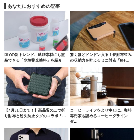
あなたにおすすめの記事
DIYの新トレンド。繊維素材にも塗
驚くほどドンドン入る！長財布並み
装できる「水性蓄光塗料」を紹介
の収納力を叶えるミニ財布「Ide…
【7月31日まで！】高品質の二つ折
コーヒーライフをより幸せに。珈琲
り財布と紛失防止タグのコラボ「…
専門家も認めるコーヒーグライン
ダ…