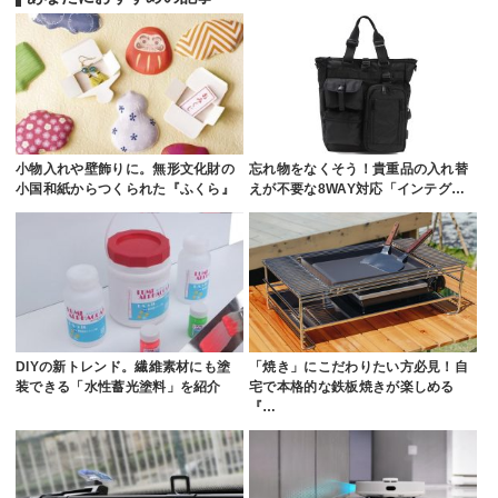
小物入れや壁飾りに。無形文化財の
忘れ物をなくそう！貴重品の入れ替
小国和紙からつくられた『ふくら』
えが不要な8WAY対応「インテグ…
DIYの新トレンド。繊維素材にも塗
「焼き」にこだわりたい方必見！自
装できる「水性蓄光塗料」を紹介
宅で本格的な鉄板焼きが楽しめる
『…