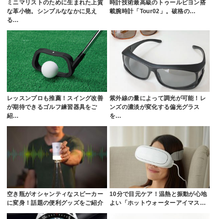
ミニマリストのために生まれた上質
時計技術最高級のトゥールビヨン搭
な革小物。シンプルななかに見え
載腕時計「Tour02」。破格の…
る…
レッスンプロも推薦！スイング改善
紫外線の量によって調光が可能！レ
が期待できるゴルフ練習器具をご
ンズの濃淡が変化する偏光グラス
紹…
を…
空き瓶がオシャンティなスピーカー
10分で目元ケア！温熱と振動が心地
に変身！話題の便利グッズをご紹介
よい「ホットウォーターアイマス…