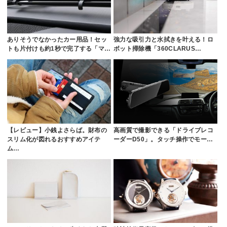
ありそうでなかったカー用品！セッ
強力な吸引力と水拭きを叶える！ロ
トも片付けも約1秒で完了する「マ…
ボット掃除機「360CLARUS…
【レビュー】小銭よさらば。財布の
高画質で撮影できる「ドライブレコ
スリム化が図れるおすすめアイテ
ーダーD50」。タッチ操作でモー…
ム…