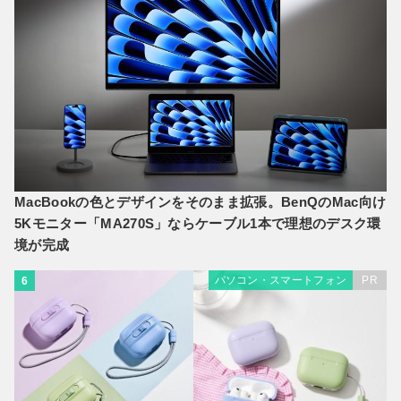
MacBookの色とデザインをそのまま拡張。BenQのMac向け
5Kモニター「MA270S」ならケーブル1本で理想のデスク環
境が完成
パソコン・スマートフォン
PR
6