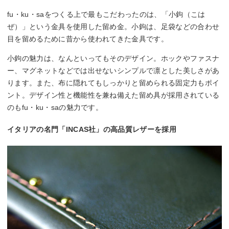
fu・ku・saをつくる上で最もこだわったのは、「小鉤（こは
ぜ）」という金具を使用した留め金。小鉤は、足袋などの合わせ
目を留めるために昔から使われてきた金具です。
小鉤の魅力は、なんといってもそのデザイン。ホックやファスナ
ー、マグネットなどでは出せないシンプルで凛とした美しさがあ
ります。また、布に隠れてもしっかりと留められる固定力もポイ
ント。デザイン性と機能性を兼ね備えた留め具が採用されている
のもfu・ku・saの魅力です。
イタリアの名門「INCAS社」の高品質レザーを採用