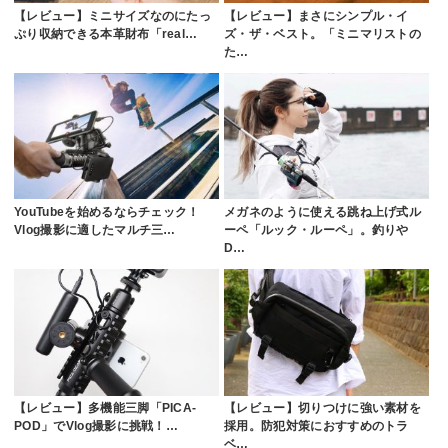
【レビュー】ミニサイズなのにたっ
【レビュー】まさにシンプル・イ
ぷり収納できる本革財布「real…
ズ・ザ・ベスト。「ミニマリストの
た…
YouTubeを始めるならチェック！
メガネのように使える跳ね上げ式ル
Vlog撮影に適したマルチ三…
ーペ「ルック・ルーペ」。釣りや
D…
【レビュー】多機能三脚「PICA-
【レビュー】切りつけに強い素材を
POD」でVlog撮影に挑戦！…
採用。防犯対策におすすめのトラ
ベ…