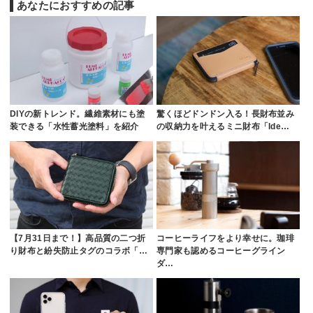
あなたにおすすめの記事
DIYの新トレンド。繊維素材にも塗
驚くほどドンドン入る！長財布並み
装できる「水性蓄光塗料」を紹介
の収納力を叶えるミニ財布「Ide…
【7月31日まで！】高品質の二つ折
コーヒーライフをより幸せに。珈琲
り財布と紛失防止タグのコラボ「…
専門家も認めるコーヒーグライン
ダ…