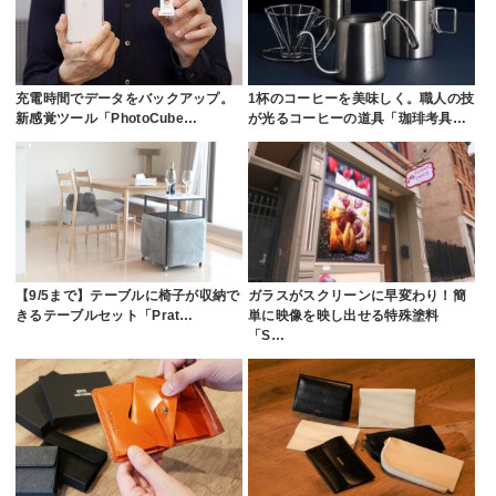
充電時間でデータをバックアップ。
1杯のコーヒーを美味しく。職人の技
新感覚ツール「PhotoCube…
が光るコーヒーの道具「珈琲考具…
【9/5まで】テーブルに椅子が収納で
ガラスがスクリーンに早変わり！簡
きるテーブルセット「Prat…
単に映像を映し出せる特殊塗料
「S…