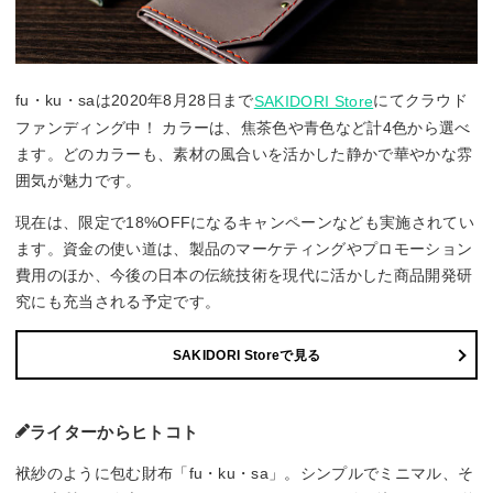
fu・ku・saは2020年8月28日まで
にてクラウド
SAKIDORI Store
ファンディング中！ カラーは、焦茶色や青色など計4色から選べ
ます。どのカラーも、素材の風合いを活かした静かで華やかな雰
囲気が魅力です。
現在は、限定で18%OFFになるキャンペーンなども実施されてい
ます。資金の使い道は、製品のマーケティングやプロモーション
費用のほか、今後の日本の伝統技術を現代に活かした商品開発研
究にも充当される予定です。
SAKIDORI Storeで見る
ライターからヒトコト
袱紗のように包む財布「fu・ku・sa」。シンプルでミニマル、そ