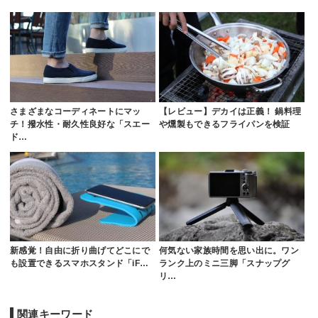
さまざまなコーディネートにマッ
【レビュー】デカイは正義！ 鍋料理
チ！撥水性・耐久性良好な「スエー
や燻製もできるフライパンを検証
ド…
新感覚！自由に折り曲げてどこにで
何気ない家族時間を思い出に。ワン
も設置できるスマホスタンド「iF…
ランク上のミニ三脚「スナップグ
リ…
関連キーワード