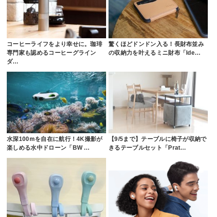
コーヒーライフをより幸せに。珈琲
驚くほどドンドン入る！長財布並み
専門家も認めるコーヒーグライン
の収納力を叶えるミニ財布「Ide…
ダ…
水深100mを自在に航行！4K撮影が
【9/5まで】テーブルに椅子が収納で
楽しめる水中ドローン「BW …
きるテーブルセット「Prat…