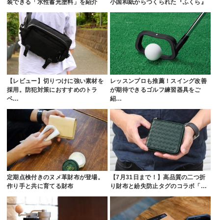
装できる「水性蓄光塗料」を紹介
小国和紙からつくられた『ふくら』
【レビュー】切りつけに強い素材を
レッスンプロも推薦！スイング改善
採用。防犯対策におすすめのトラ
が期待できるゴルフ練習器具をご
ベ…
紹…
定期点検付きのヌメ革財布が登場。
【7月31日まで！】高品質の二つ折
作り手と共に育てる財布
り財布と紛失防止タグのコラボ「…