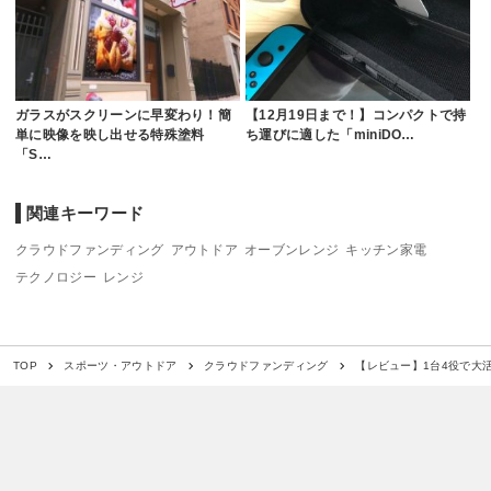
ガラスがスクリーンに早変わり！簡
【12月19日まで！】コンパクトで持
単に映像を映し出せる特殊塗料
ち運びに適した「miniDO…
「S…
関連キーワード
クラウドファンディング
アウトドア
オーブンレンジ
キッチン家電
テクノロジー
レンジ
【レビュー】1台4役で大
TOP
スポーツ・アウトドア
クラウドファンディング