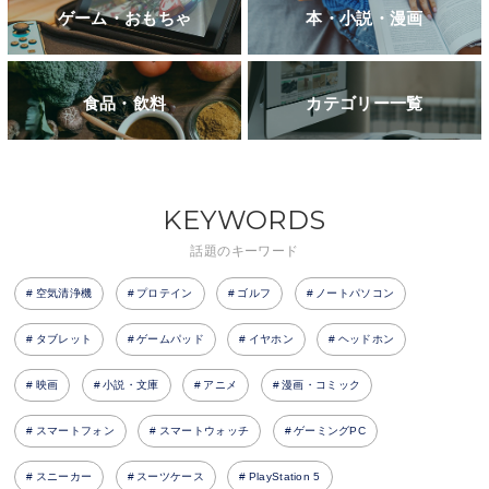
ゲーム・おもちゃ
本・小説・漫画
食品・飲料
カテゴリー一覧
KEYWORDS
話題のキーワード
空気清浄機
プロテイン
ゴルフ
ノートパソコン
タブレット
ゲームパッド
イヤホン
ヘッドホン
映画
小説・文庫
アニメ
漫画・コミック
スマートフォン
スマートウォッチ
ゲーミングPC
スニーカー
スーツケース
PlayStation 5