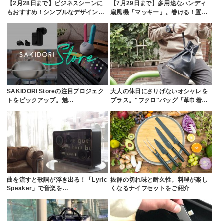
【2月28日まで】ビジネスシーンに
【7月29日まで】多用途なハンディ
もおすすめ！シンプルなデザイン…
扇風機「マッキー」。巻ける！置…
SAKIDORI Storeの注目プロジェク
大人の休日にさりげないオシャレを
トをピックアップ。魅…
プラス。"フクロ"バッグ「革巾着…
曲を流すと歌詞が浮き出る！「Lyric
抜群の切れ味と耐久性。料理が楽し
Speaker」で音楽を…
くなるナイフセットをご紹介