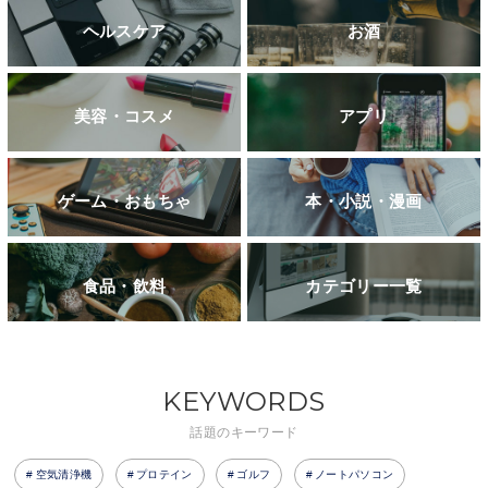
ヘルスケア
お酒
美容・コスメ
アプリ
ゲーム・おもちゃ
本・小説・漫画
食品・飲料
カテゴリー一覧
KEYWORDS
話題のキーワード
空気清浄機
プロテイン
ゴルフ
ノートパソコン