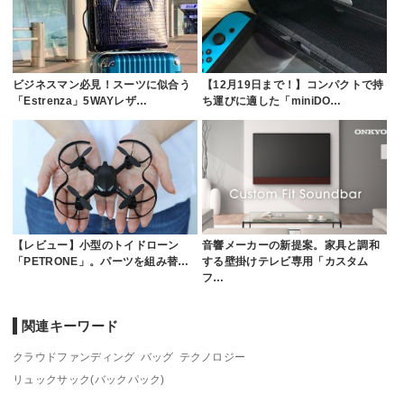
ビジネスマン必見！スーツに似合う
【12月19日まで！】コンパクトで持
「Estrenza」5WAYレザ…
ち運びに適した「miniDO…
【レビュー】小型のトイドローン
音響メーカーの新提案。家具と調和
「PETRONE」。パーツを組み替…
する壁掛けテレビ専用「カスタム
フ…
関連キーワード
クラウドファンディング
バッグ
テクノロジー
リュックサック(バックパック)