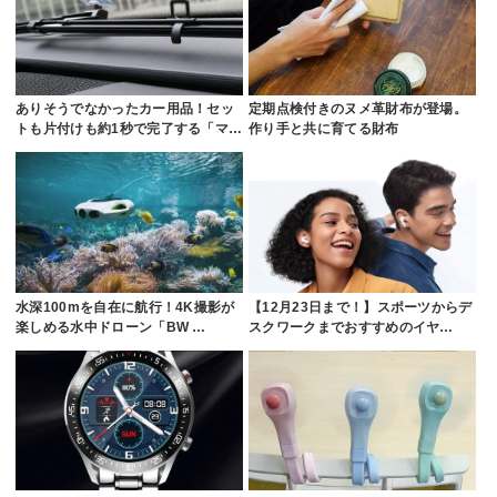
ありそうでなかったカー用品！セッ
定期点検付きのヌメ革財布が登場。
トも片付けも約1秒で完了する「マ…
作り手と共に育てる財布
水深100mを自在に航行！4K撮影が
【12月23日まで！】スポーツからデ
楽しめる水中ドローン「BW …
スクワークまでおすすめのイヤ…