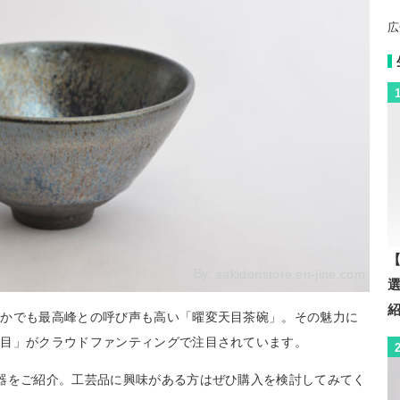
広
【
By:
sakidoristore.en-jine.com
なかでも最高峰との呼び声も高い「曜変天目茶碗」。その魅力に
天目」がクラウドファンティングで注目されています。
器をご紹介。工芸品に興味がある方はぜひ購入を検討してみてく