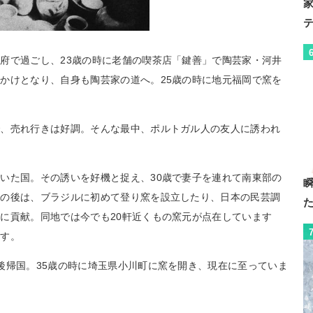
府で過ごし、23歳の時に老舗の喫茶店「鍵善」で陶芸家・河井
かけとなり、自身も陶芸家の道へ。25歳の時に地元福岡で窯を
で、売れ行きは好調。そんな最中、ポルトガル人の友人に誘われ
いた国。その誘いを好機と捉え、30歳で妻子を連れて南東部の
その後は、ブラジルに初めて登り窯を設立したり、日本の民芸調
に貢献。同地では今でも20軒近くもの窯元が点在しています
ます。
後帰国。35歳の時に埼玉県小川町に窯を開き、現在に至っていま