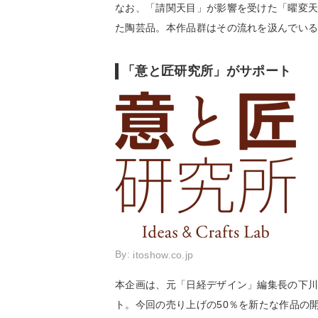
なお、「請関天目」が影響を受けた「曜変
た陶芸品。本作品群はその流れを汲んでい
「意と匠研究所」がサポート
By:
itoshow.co.jp
本企画は、元「日経デザイン」編集長の下
ト。今回の売り上げの50％を新たな作品の