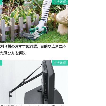
生活雑貨
4
芝刈り機のおすすめ23選。目的や広さに応
じた選び方も解説
生活雑貨
5