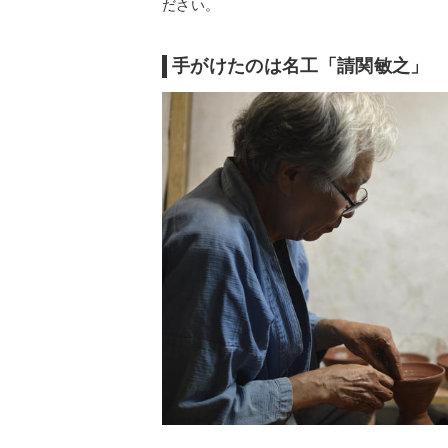
ださい。
手がけたのは名工「請関敏之」