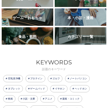
ゲーム・おもちゃ
本・小説・漫画
食品・飲料
カテゴリー一覧
KEYWORDS
話題のキーワード
空気清浄機
プロテイン
ゴルフ
ノートパソコン
タブレット
ゲームパッド
イヤホン
ヘッドホン
映画
小説・文庫
アニメ
漫画・コミック