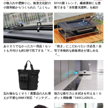
小物入れや壁飾りに。無形文化財の
DIYの新トレンド。繊維素材にも塗
小国和紙からつくられた『ふくら』
装できる「水性蓄光塗料」を紹介
ありそうでなかったカー用品！セッ
「焼き」にこだわりたい方必見！自
トも片付けも約1秒で完了する「マ…
宅で本格的な鉄板焼きが楽しめる
『…
忘れ物をなくそう！貴重品の入れ替
強力な吸引力と水拭きを叶える！ロ
えが不要な8WAY対応「インテグ…
ボット掃除機「360CLARUS…