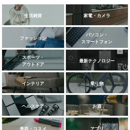
生活雑貨
家電・カメラ
パソコン・
ファッション
スマートフォン
スポーツ・
最新テクノロジー
アウトドア
インテリア
乗り物
ヘルスケア
お酒
美容・コスメ
アプリ