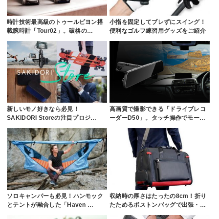
時計技術最高級のトゥールビヨン搭
小指を固定してブレずにスイング！
載腕時計「Tour02」。破格の…
便利なゴルフ練習用グッズをご紹介
新しいモノ好きなら必見！
高画質で撮影できる「ドライブレコ
SAKIDORI Storeの注目プロジ…
ーダーD50」。タッチ操作でモー…
ソロキャンパーも必見！ハンモック
収納時の厚さはたったの8cm！折り
とテントが融合した「Haven …
たためるボストンバッグで出張・…