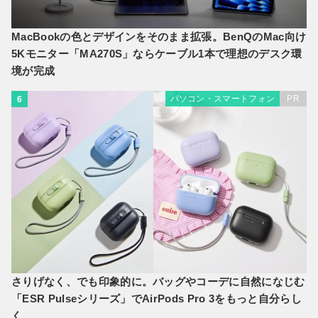
MacBookの色とデザインをそのまま拡張。BenQのMac向け
5Kモニター「MA270S」ならケーブル1本で理想のデスク環
境が完成
パソコン・スマートフォン
PR
6
さりげなく、でも印象的に。バッグやコーデに自然になじむ
「ESR Pulseシリーズ」でAirPods Pro 3をもっと自分らし
く