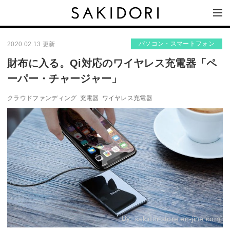
パソコン・スマートフォン
2020.02.13 更新
財布に入る。Qi対応のワイヤレス充電器「ペ
ーパー・チャージャー」
クラウドファンディング
充電器
ワイヤレス充電器
By:
sakidoristore.en-jine.com