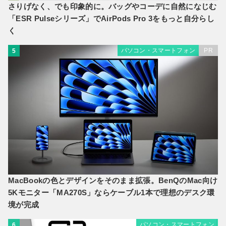
さりげなく、でも印象的に。バッグやコーデに自然になじむ
「ESR Pulseシリーズ」でAirPods Pro 3をもっと自分らし
く
パソコン・スマートフォン
PR
5
MacBookの色とデザインをそのまま拡張。BenQのMac向け
5Kモニター「MA270S」ならケーブル1本で理想のデスク環
境が完成
パソコン・スマートフォン
6