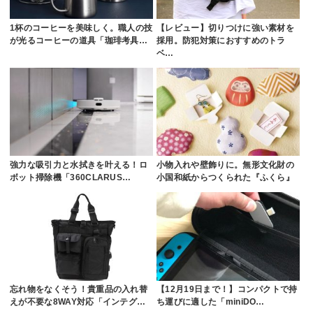
1杯のコーヒーを美味しく。職人の技
【レビュー】切りつけに強い素材を
が光るコーヒーの道具「珈琲考具…
採用。防犯対策におすすめのトラ
ベ…
強力な吸引力と水拭きを叶える！ロ
小物入れや壁飾りに。無形文化財の
ボット掃除機「360CLARUS…
小国和紙からつくられた『ふくら』
忘れ物をなくそう！貴重品の入れ替
【12月19日まで！】コンパクトで持
えが不要な8WAY対応「インテグ…
ち運びに適した「miniDO…