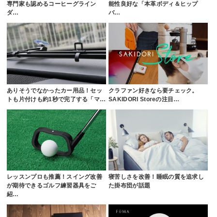
専門家も認めるコーヒーグライン
能性良好な「本革ボディ＆ヒップ
ダ…
バ…
ありそうでなかったカー用品！セッ
クラファン好きなら要チェック。
トも片付けも約1秒で完了する「マ…
SAKIDORI Storeの注目…
レッスンプロも推薦！スイング改善
寝苦しさを改善！睡眠の質を追求し
が期待できるゴルフ練習器具をご
た掛布団が話題
紹…