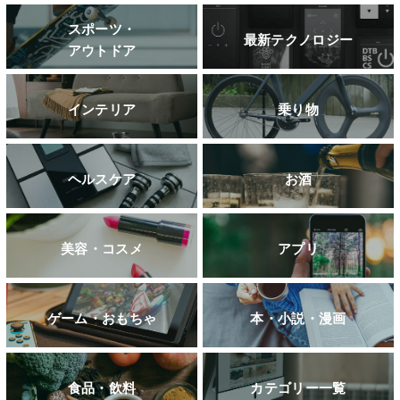
スポーツ・
最新テクノロジー
アウトドア
インテリア
乗り物
ヘルスケア
お酒
美容・コスメ
アプリ
ゲーム・おもちゃ
本・小説・漫画
食品・飲料
カテゴリー一覧