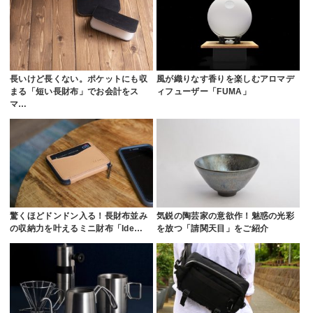
長いけど長くない。ポケットにも収
風が織りなす香りを楽しむアロマデ
まる「短い長財布」でお会計をス
ィフューザー「FUMA」
マ…
驚くほどドンドン入る！長財布並み
気鋭の陶芸家の意欲作！魅惑の光彩
の収納力を叶えるミニ財布「Ide…
を放つ「請関天目」をご紹介