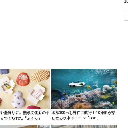
れや壁飾りに。無形文化財の小
水深100mを自在に航行！4K撮影が楽
からつくられた『ふくら』
しめる水中ドローン「BW …