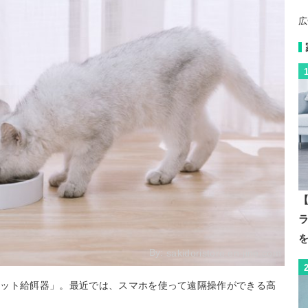
広
【
By:
sakidoristore.en-jine.com
ペット給餌器」。最近では、スマホを使って遠隔操作ができる高